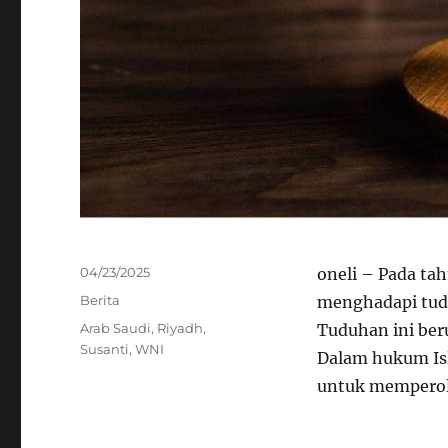
Posted
04/23/2025
oneli – Pada ta
on
Categories
Berita
menghadapi tud
Tags
Arab Saudi
,
Riyadh
,
Tuduhan ini ber
Susanti
,
WNI
Dalam hukum Isl
untuk memperol