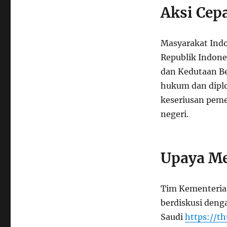
Aksi Cep
Masyarakat Indo
Republik Indone
dan Kedutaan B
hukum dan dipl
keseriusan peme
negeri.
Upaya M
Tim Kementerian
berdiskusi deng
Saudi
https://t