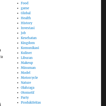
Food
game
Global
Health
History
Investasi
Job
Kesehatan
Kingdom
Komunikasi
a
Kuliner
ra
Liburan
Makeup
Minuman
Model
Motorcycle
Nature
Olahraga
Otomotif
Party
Produktivitas
i