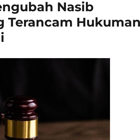
engubah Nasib
ng Terancam Hukuma
i