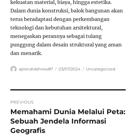
kekuatan material, biaya, hingga estetika.
Dalam dunia konstruksi, balok bangunan akan
terus beradaptasi dengan perkembangan
teknologi dan kebutuhan arsitektural,
menegaskan perannya sebagai tulang
punggung dalam desain struktural yang aman
dan menarik.
Author
Posted
Categories
splendidshrew87
03/07/2024
Uncategorized
on
Navigasi
PREVIOUS
pos
Memahami Dunia Melalui Peta:
Previous
post:
Sebuah Jendela Informasi
Geografis