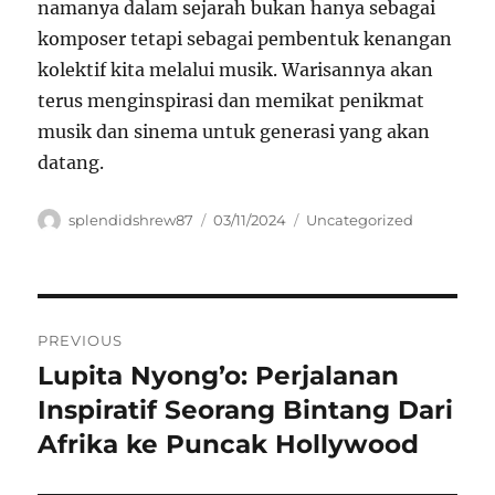
namanya dalam sejarah bukan hanya sebagai
komposer tetapi sebagai pembentuk kenangan
kolektif kita melalui musik. Warisannya akan
terus menginspirasi dan memikat penikmat
musik dan sinema untuk generasi yang akan
datang.
Author
Posted
Categories
splendidshrew87
03/11/2024
Uncategorized
on
Navigasi
PREVIOUS
pos
Lupita Nyong’o: Perjalanan
Previous
post:
Inspiratif Seorang Bintang Dari
Afrika ke Puncak Hollywood