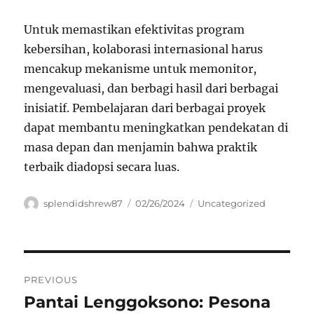
Untuk memastikan efektivitas program
kebersihan, kolaborasi internasional harus
mencakup mekanisme untuk memonitor,
mengevaluasi, dan berbagi hasil dari berbagai
inisiatif. Pembelajaran dari berbagai proyek
dapat membantu meningkatkan pendekatan di
masa depan dan menjamin bahwa praktik
terbaik diadopsi secara luas.
Author
Posted
Categories
splendidshrew87
02/26/2024
Uncategorized
on
Navigasi
PREVIOUS
pos
Pantai Lenggoksono: Pesona
Previous