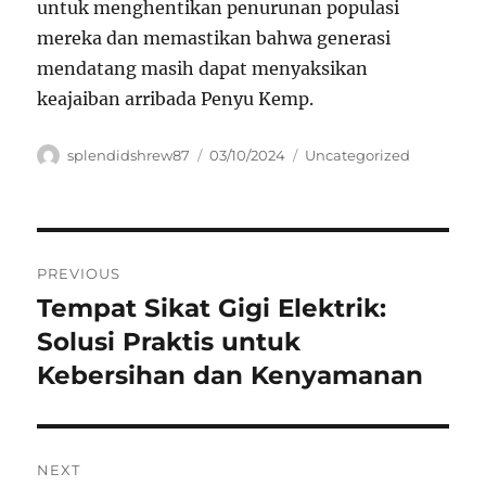
untuk menghentikan penurunan populasi
mereka dan memastikan bahwa generasi
mendatang masih dapat menyaksikan
keajaiban arribada Penyu Kemp.
Author
Posted
Categories
splendidshrew87
03/10/2024
Uncategorized
on
Navigasi
PREVIOUS
pos
Tempat Sikat Gigi Elektrik:
Previous
post:
Solusi Praktis untuk
Kebersihan dan Kenyamanan
NEXT