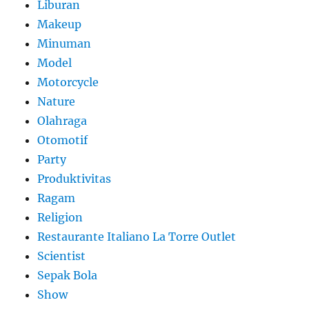
Liburan
Makeup
Minuman
Model
Motorcycle
Nature
Olahraga
Otomotif
Party
Produktivitas
Ragam
Religion
Restaurante Italiano La Torre Outlet
Scientist
Sepak Bola
Show