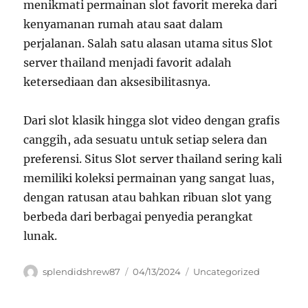
menikmati permainan slot favorit mereka dari
kenyamanan rumah atau saat dalam
perjalanan. Salah satu alasan utama situs Slot
server thailand menjadi favorit adalah
ketersediaan dan aksesibilitasnya.
Dari slot klasik hingga slot video dengan grafis
canggih, ada sesuatu untuk setiap selera dan
preferensi. Situs Slot server thailand sering kali
memiliki koleksi permainan yang sangat luas,
dengan ratusan atau bahkan ribuan slot yang
berbeda dari berbagai penyedia perangkat
lunak.
Author
Posted
Categories
splendidshrew87
04/13/2024
Uncategorized
on