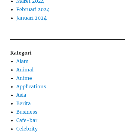
Maret 2024
Februari 2024
Januari 2024
Kategori
Alam
Animal
Anime
Applications
Asia
Berita
Business
Cafe-bar
Celebrity