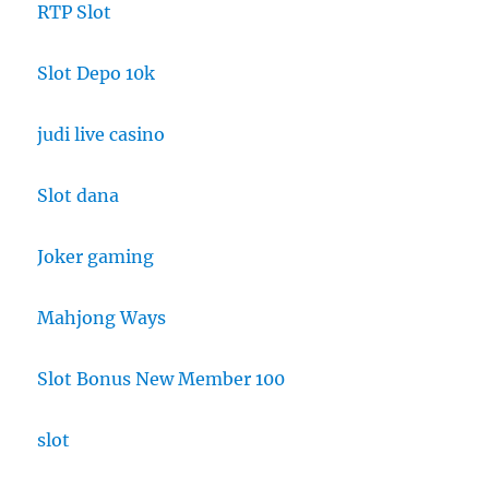
RTP Slot
Slot Depo 10k
judi live casino
Slot dana
Joker gaming
Mahjong Ways
Slot Bonus New Member 100
slot