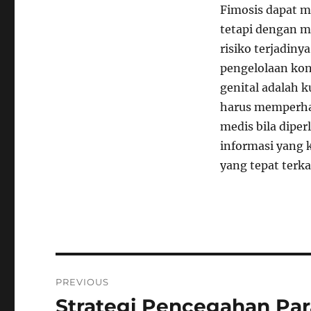
Fimosis dapat m
tetapi dengan 
risiko terjadiny
pengelolaan kon
genital adalah 
harus memperha
medis bila dipe
informasi yang
yang tepat terk
Navigasi
PREVIOUS
pos
Strategi Pencegahan Par
Previous