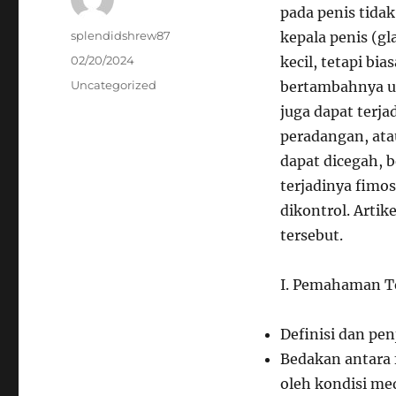
pada penis tida
Author
splendidshrew87
kepala penis (g
Posted
02/20/2024
kecil, tetapi b
on
Categories
Uncategorized
bertambahnya us
juga dapat terjad
peradangan, ata
dapat dicegah, 
terjadinya fimos
dikontrol. Arti
tersebut.
I. Pemahaman T
Definisi dan pen
Bedakan antara f
oleh kondisi med