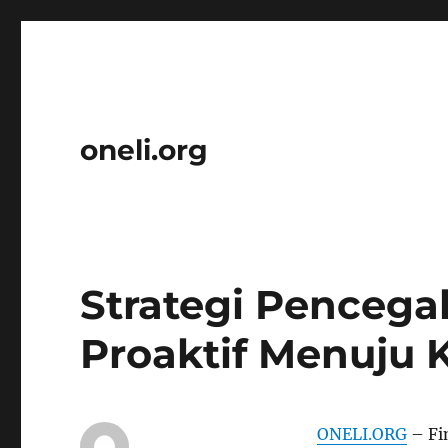
oneli.org
Strategi Pencega
Proaktif Menuju 
ONELI.ORG
– Fi