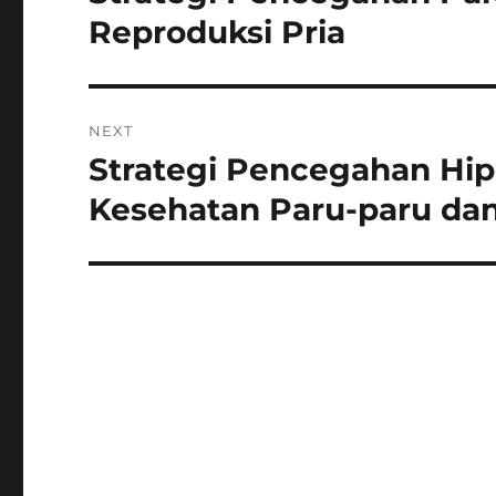
post:
Reproduksi Pria
NEXT
Strategi Pencegahan Hip
Next
post:
Kesehatan Paru-paru da