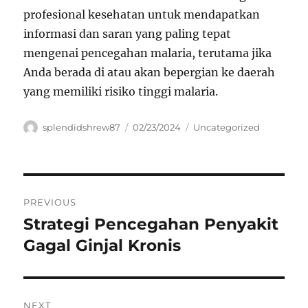
profesional kesehatan untuk mendapatkan
informasi dan saran yang paling tepat
mengenai pencegahan malaria, terutama jika
Anda berada di atau akan bepergian ke daerah
yang memiliki risiko tinggi malaria.
Author
Posted
Categories
splendidshrew87
02/23/2024
Uncategorized
on
Navigasi
PREVIOUS
pos
Strategi Pencegahan Penyakit
Previous
post:
Gagal Ginjal Kronis
NEXT