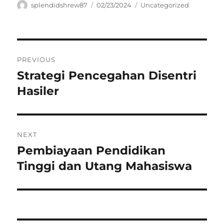
Author
Posted
Categories
splendidshrew87
02/23/2024
Uncategorized
on
Navigasi
PREVIOUS
pos
Strategi Pencegahan Disentri
Previous
post:
Hasiler
NEXT
Pembiayaan Pendidikan
Next
post:
Tinggi dan Utang Mahasiswa