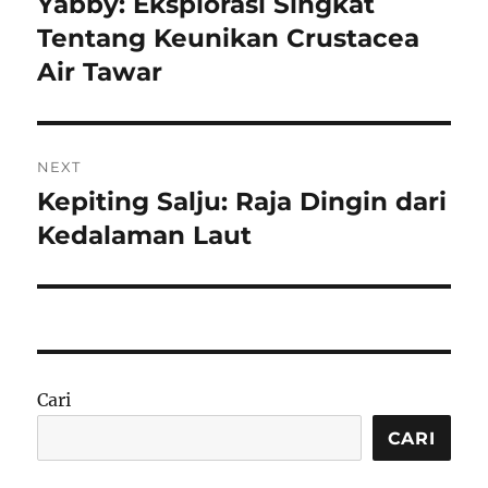
Yabby: Eksplorasi Singkat
Previous
post:
Tentang Keunikan Crustacea
Air Tawar
NEXT
Kepiting Salju: Raja Dingin dari
Next
post:
Kedalaman Laut
Cari
CARI