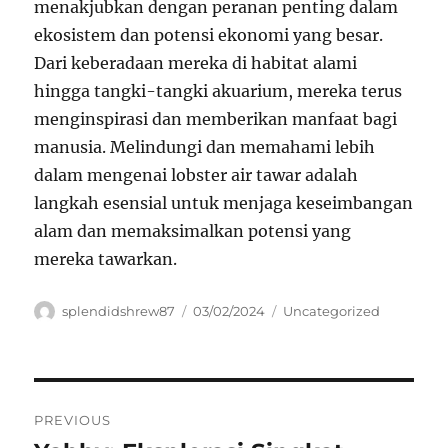
menakjubkan dengan peranan penting dalam
ekosistem dan potensi ekonomi yang besar.
Dari keberadaan mereka di habitat alami
hingga tangki-tangki akuarium, mereka terus
menginspirasi dan memberikan manfaat bagi
manusia. Melindungi dan memahami lebih
dalam mengenai lobster air tawar adalah
langkah esensial untuk menjaga keseimbangan
alam dan memaksimalkan potensi yang
mereka tawarkan.
Author
Posted
Categories
splendidshrew87
03/02/2024
Uncategorized
on
Navigasi
PREVIOUS
pos