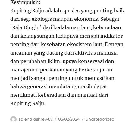
Kesimpulan:
Kepiting Salju adalah spesies yang penting baik
dari segi ekologis maupun ekonomis. Sebagai
‘Raja Dingin’ dari kedalaman laut, keberadaan
dan kelangsungan hidupnya menjadi indikator
penting dari kesehatan ekosistem laut. Dengan
ancaman yang datang dari aktivitas manusia
dan perubahan iklim, upaya konservasi dan
manajemen perikanan yang berkelanjutan
menjadi sangat penting untuk memastikan
bahwa generasi mendatang masih dapat
menikmati keberadaan dan manfaat dari
Kepiting Salju.
Author
Posted
Categories
splendidshrew87
03/02/2024
Uncategorized
on