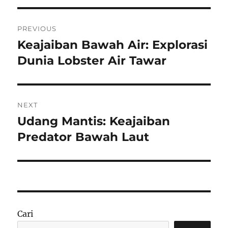
Navigasi
PREVIOUS
pos
Keajaiban Bawah Air: Explorasi
Previous
post:
Dunia Lobster Air Tawar
NEXT
Udang Mantis: Keajaiban
Next
post:
Predator Bawah Laut
Cari