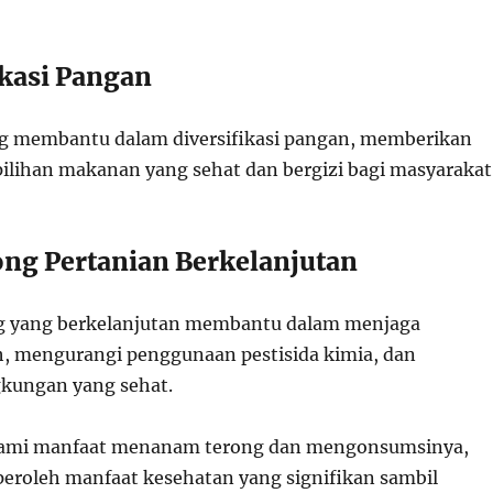
ikasi Pangan
 membantu dalam diversifikasi pangan, memberikan
pilihan makanan yang sehat dan bergizi bagi masyarakat
ng Pertanian Berkelanjutan
ng yang berkelanjutan membantu dalam menjaga
, mengurangi penggunaan pestisida kimia, dan
kungan yang sehat.
mi manfaat menanam terong dan mengonsumsinya,
eroleh manfaat kesehatan yang signifikan sambil