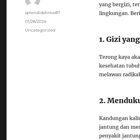
yang bergizi, t
Author
splendidshrew87
lingkungan. Ber
Posted
01/28/2024
on
Categories
Uncategorized
1. Gizi yan
Terong kaya aka
kesehatan tubu
melawan radikal
2. Menduk
Kandungan kal
jantung dan men
penyakit jantun