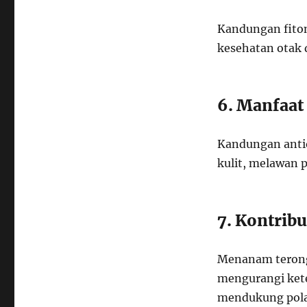
Kandungan fito
kesehatan otak d
6. Manfaat 
Kandungan anti
kulit, melawan 
7. Kontrib
Menanam terong
mengurangi ket
mendukung pola 