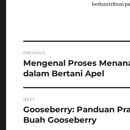
berkontribusi p
Navigasi
PREVIOUS
pos
Mengenal Proses Menana
Previous
post:
dalam Bertani Apel
NEXT
Gooseberry: Panduan Pr
Next
post:
Buah Gooseberry