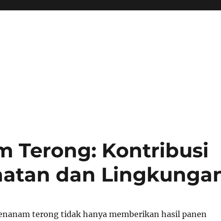
 Terong: Kontribusi
ehatan dan Lingkunga
nanam terong tidak hanya memberikan hasil panen