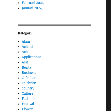
Februari 2024
Januari 2024
Kategori
Alam
Animal
Anime
Applications
Asia
Berita
Business
Cafe-bar
Celebrity
country
Culture
Fashion
Festival
Flower