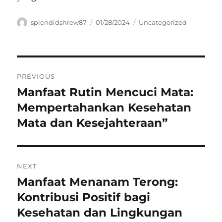
Author
Posted
Categories
splendidshrew87
01/28/2024
Uncategorized
on
Navigasi
PREVIOUS
pos
Manfaat Rutin Mencuci Mata:
Previous
post:
Mempertahankan Kesehatan
Mata dan Kesejahteraan”
NEXT
Manfaat Menanam Terong:
Next
post:
Kontribusi Positif bagi
Kesehatan dan Lingkungan