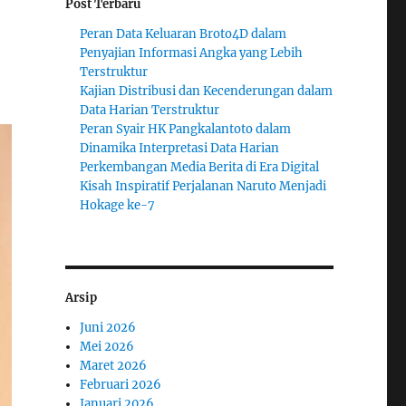
Post Terbaru
Peran Data Keluaran Broto4D dalam
Penyajian Informasi Angka yang Lebih
Terstruktur
Kajian Distribusi dan Kecenderungan dalam
Data Harian Terstruktur
Peran Syair HK Pangkalantoto dalam
Dinamika Interpretasi Data Harian
Perkembangan Media Berita di Era Digital
Kisah Inspiratif Perjalanan Naruto Menjadi
Hokage ke-7
Arsip
Juni 2026
Mei 2026
Maret 2026
Februari 2026
Januari 2026