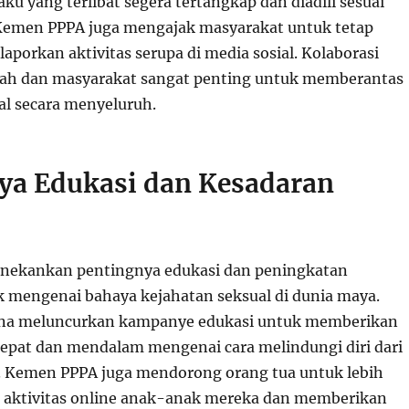
u yang terlibat segera tertangkap dan diadili sesuai
Kemen PPPA juga mengajak masyarakat untuk tetap
porkan aktivitas serupa di media sosial. Kolaborasi
tah dan masyarakat sangat penting untuk memberantas
al secara menyeluruh.
ya Edukasi dan Kesadaran
ekankan pentingnya edukasi dan peningkatan
k mengenai bahaya kejahatan seksual di dunia maya.
na meluncurkan kampanye edukasi untuk memberikan
tepat dan mendalam mengenai cara melindungi diri dari
. Kemen PPPA juga mendorong orang tua untuk lebih
 aktivitas online anak-anak mereka dan memberikan