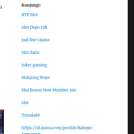
Kunjungi:
n
RTP Slot
Slot Depo 10k
judi live casino
Slot dana
Joker gaming
Mahjong Ways
Slot Bonus New Member 100
slot
Trisula88
https://id.quora.com/profile/Babayo-