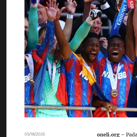
Posted
05/18/2025
oneli.org –
Pada