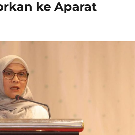
orkan ke Aparat