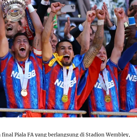
 final Piala FA yang berlangsung di Stadion Wembley,