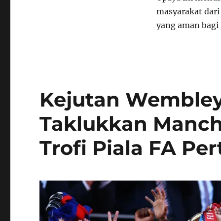
masyarakat dar
yang aman bagi
Kejutan Wembley:
Taklukkan Manche
Trofi Piala FA Pe