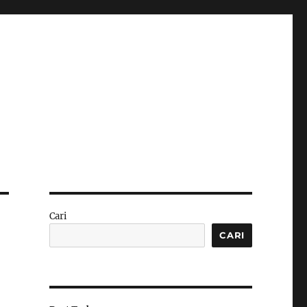
Cari
CARI