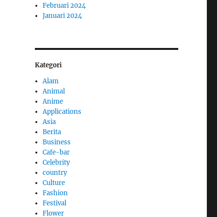
Februari 2024
Januari 2024
Kategori
Alam
Animal
Anime
Applications
Asia
Berita
Business
Cafe-bar
Celebrity
country
Culture
Fashion
Festival
Flower