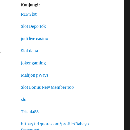
Kunjungi:
RTP Slot
Slot Depo 10k
judi live casino
Slot dana
g
Joker gaming
Mahjong Ways
Slot Bonus New Member 100
slot
Trisula88
https://id.quora.com/profile/Babayo-