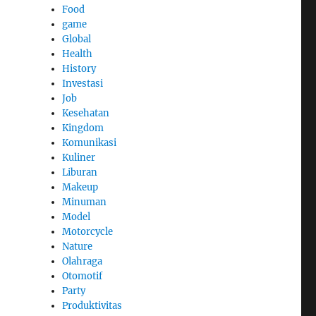
Food
game
Global
Health
History
Investasi
Job
Kesehatan
Kingdom
Komunikasi
Kuliner
Liburan
Makeup
Minuman
Model
Motorcycle
Nature
Olahraga
Otomotif
Party
Produktivitas