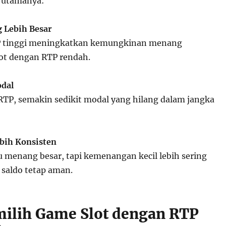
n utamanya:
 Lebih Besar
P tinggi meningkatkan kemungkinan menang
ot dengan RTP rendah.
dal
RTP, semakin sedikit modal yang hilang dalam jangka
ih Konsisten
lu menang besar, tapi kemenangan kecil lebih sering
 saldo tetap aman.
ilih Game Slot dengan RTP