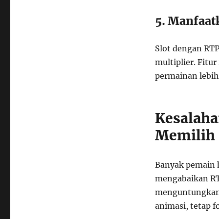
5. Manfaat
Slot dengan RTP 
multiplier. Fit
permainan lebih
Kesalah
Memilih 
Banyak pemain h
mengabaikan RTP
menguntungkan. 
animasi, tetap 