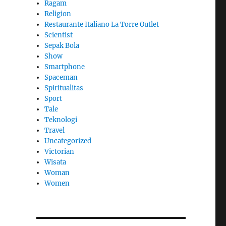
Ragam
Religion
Restaurante Italiano La Torre Outlet
Scientist
Sepak Bola
Show
Smartphone
Spaceman
Spiritualitas
Sport
Tale
Teknologi
Travel
Uncategorized
Victorian
Wisata
Woman
Women