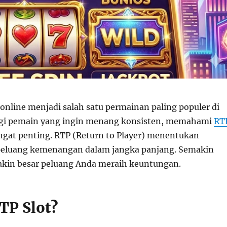
 online menjadi salah satu permainan paling populer di
Bagi pemain yang ingin menang konsisten, memahami
RT
gat penting. RTP (Return to Player) menentukan
 peluang kemenangan dalam jangka panjang. Semakin
akin besar peluang Anda meraih keuntungan.
TP Slot?