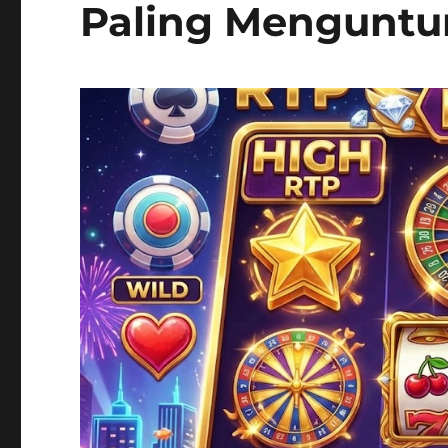
Paling Mengunt