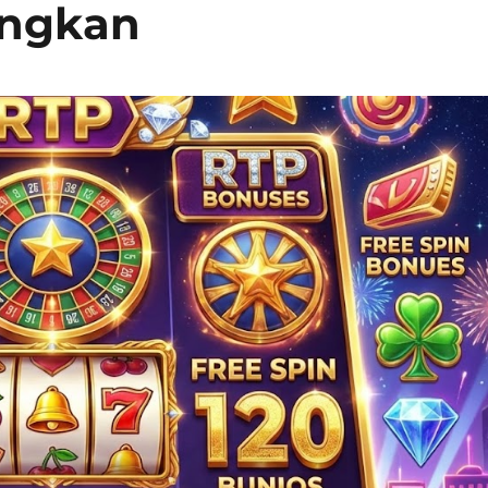
ungkan