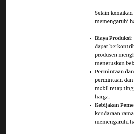
Selain kenaikan 
memengaruhi har
Biaya Produksi
:
dapat berkontri
produsen mengh
meneruskan beb
Permintaan da
permintaan dan 
mobil tetap tin
harga.
Kebijakan Peme
kendaraan ramah
memengaruhi har