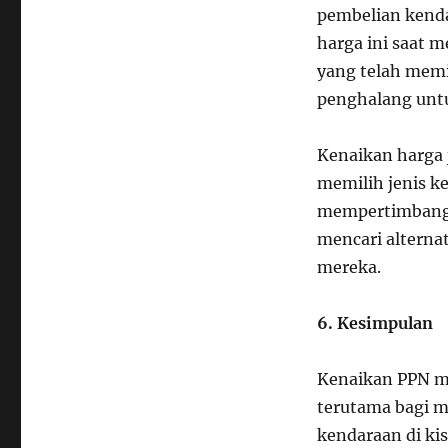
pembelian kend
harga ini saat 
yang telah memi
penghalang untu
Kenaikan harga
memilih jenis k
mempertimbangk
mencari alterna
mereka.
6. Kesimpulan
Kenaikan PPN me
terutama bagi 
kendaraan di ki