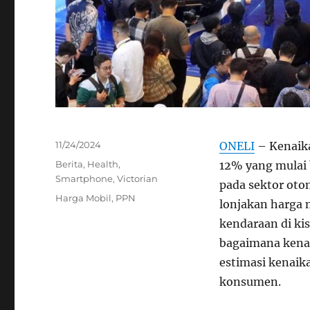
Posted
11/24/2024
ONELI
– Kenaika
on
Categories
Berita
,
Health
,
12% yang mulai 
Smartphone
,
Victorian
pada sektor oto
Tags
Harga Mobil
,
PPN
lonjakan harga 
kendaraan di ki
bagaimana kena
estimasi kenaika
konsumen.