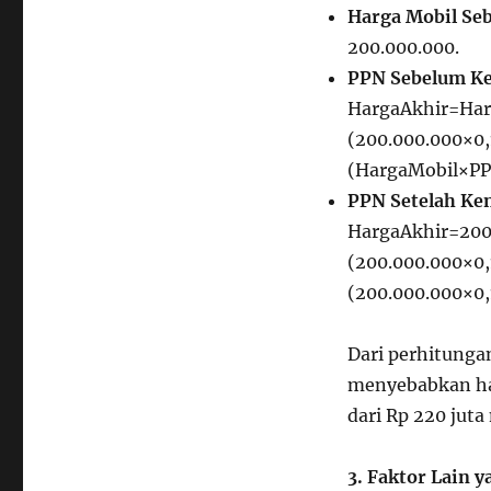
Harga Mobil Se
200.000.000.
PPN Sebelum K
HargaAkhir=Har
(200.000.000×0,
(
H
a
r
g
a
M
o
bi
l
×
P
PPN Setelah Ke
HargaAkhir=200
(200.000.000×0,
(
200.000.000
×
0
,
Dari perhitunga
menyebabkan harg
dari Rp 220 juta
3. Faktor Lain