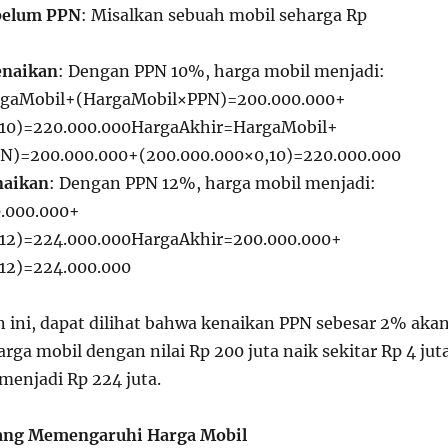
belum PPN
: Misalkan sebuah mobil seharga Rp
enaikan
: Dengan PPN 10%, harga mobil menjadi:
gaMobil+(HargaMobil×PPN)=200.000.000+
10)=220.000.000
H
a
r
g
a
A
khi
r
=
H
a
r
g
a
M
o
bi
l
+
PN
)
=
200.000.000
+
(
200.000.000
×
0
,
10
)
=
220.000.000
naikan
: Dengan PPN 12%, harga mobil menjadi:
.000.000+
12)=224.000.000
H
a
r
g
a
A
khi
r
=
200.000.000
+
12
)
=
224.000.000
n ini, dapat dilihat bahwa kenaikan PPN sebesar 2% aka
a mobil dengan nilai Rp 200 juta naik sekitar Rp 4 juta
 menjadi Rp 224 juta.
 yang Memengaruhi Harga Mobil