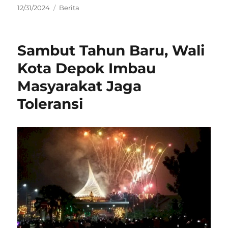
Posted
Categories
12/31/2024
Berita
on
Sambut Tahun Baru, Wali
Kota Depok Imbau
Masyarakat Jaga
Toleransi