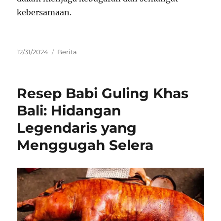
kebersamaan.
Posted
Categories
12/31/2024
Berita
on
Resep Babi Guling Khas
Bali: Hidangan
Legendaris yang
Menggugah Selera