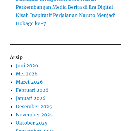
Perkembangan Media Berita di Era Digital
Kisah Inspiratif Perjalanan Naruto Menjadi
Hokage ke-7
Arsip
Juni 2026
Mei 2026
Maret 2026
Februari 2026
Januari 2026
Desember 2025
November 2025
Oktober 2025
September 2025