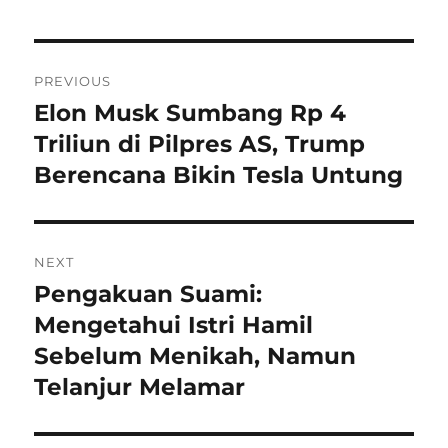
Navigasi
PREVIOUS
pos
Elon Musk Sumbang Rp 4
Previous
post:
Triliun di Pilpres AS, Trump
Berencana Bikin Tesla Untung
NEXT
Pengakuan Suami:
Next
post:
Mengetahui Istri Hamil
Sebelum Menikah, Namun
Telanjur Melamar