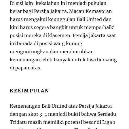
Di sisi lain, kekalahan ini menjadi pukulan
berat bagi Persija Jakarta. Macan Kemayoran
harus mengakui keunggulan Bali United dan
kini harus segera bangkit untuk memperbaiki
posisi mereka di klasemen. Persija Jakarta saat
ini berada di posisi yang kurang
menguntungkan dan membutuhkan
kemenangan lebih banyak untuk bisa bersaing
di papan atas.
KESIMPULAN
Kemenangan Bali United atas Persija Jakarta
dengan skor 3-1 menjadi bukti bahwa Serdadu
Tridatu masih memiliki potensi besar di Liga 1