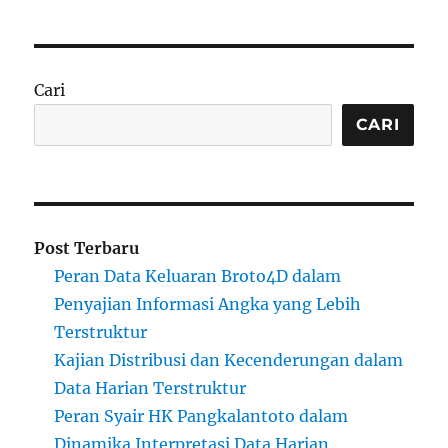
Cari
CARI
Post Terbaru
Peran Data Keluaran Broto4D dalam
Penyajian Informasi Angka yang Lebih
Terstruktur
Kajian Distribusi dan Kecenderungan dalam
Data Harian Terstruktur
Peran Syair HK Pangkalantoto dalam
Dinamika Interpretasi Data Harian