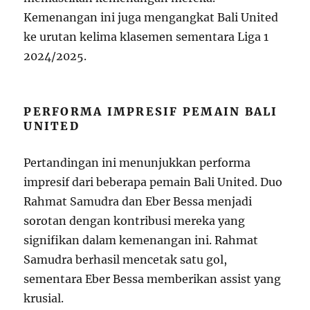
Kemenangan ini juga mengangkat Bali United
ke urutan kelima klasemen sementara Liga 1
2024/2025.
PERFORMA IMPRESIF PEMAIN BALI
UNITED
Pertandingan ini menunjukkan performa
impresif dari beberapa pemain Bali United. Duo
Rahmat Samudra dan Eber Bessa menjadi
sorotan dengan kontribusi mereka yang
signifikan dalam kemenangan ini. Rahmat
Samudra berhasil mencetak satu gol,
sementara Eber Bessa memberikan assist yang
krusial.