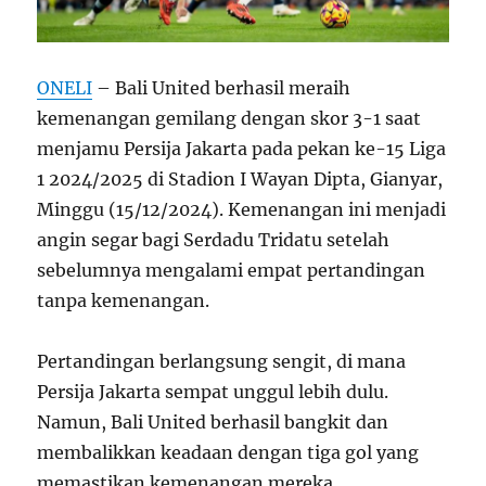
ONELI
– Bali United berhasil meraih
kemenangan gemilang dengan skor 3-1 saat
menjamu Persija Jakarta pada pekan ke-15 Liga
1 2024/2025 di Stadion I Wayan Dipta, Gianyar,
Minggu (15/12/2024). Kemenangan ini menjadi
angin segar bagi Serdadu Tridatu setelah
sebelumnya mengalami empat pertandingan
tanpa kemenangan.
Pertandingan berlangsung sengit, di mana
Persija Jakarta sempat unggul lebih dulu.
Namun, Bali United berhasil bangkit dan
membalikkan keadaan dengan tiga gol yang
memastikan kemenangan mereka.