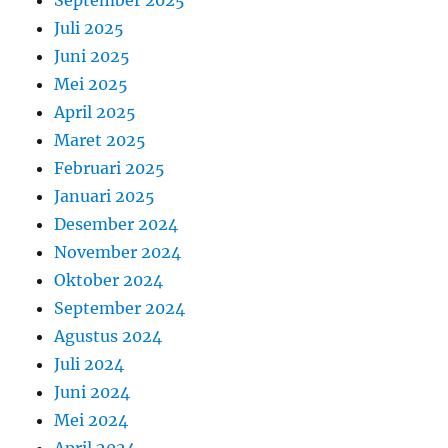
Juli 2025
Juni 2025
Mei 2025
April 2025
Maret 2025
Februari 2025
Januari 2025
Desember 2024
November 2024
Oktober 2024
September 2024
Agustus 2024
Juli 2024
Juni 2024
Mei 2024
April 2024