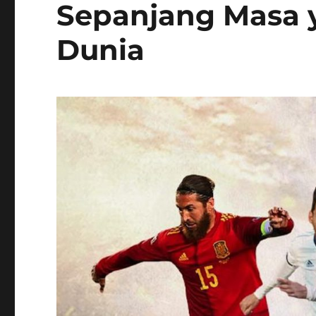
Sepanjang Masa 
Dunia