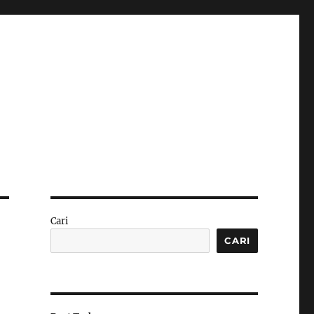
Cari
CARI