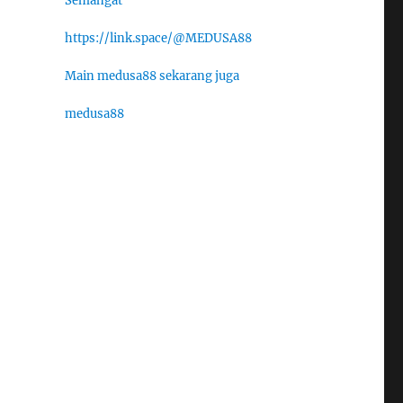
Semangat
https://link.space/@MEDUSA88
Main medusa88 sekarang juga
medusa88