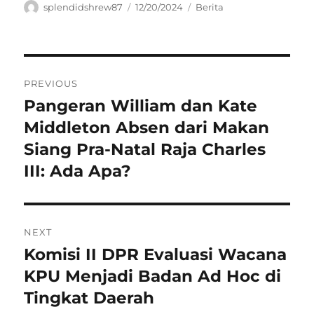
Author
Posted
Categories
splendidshrew87
12/20/2024
Berita
on
Navigasi
PREVIOUS
pos
Pangeran William dan Kate
Previous
post:
Middleton Absen dari Makan
Siang Pra-Natal Raja Charles
III: Ada Apa?
NEXT
Komisi II DPR Evaluasi Wacana
Next
post:
KPU Menjadi Badan Ad Hoc di
Tingkat Daerah