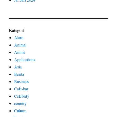
Kategori
Alam
Animal
Anime
Applications
Asia
Berita
Business
Cafe-bar
Celebrity
country
Culture