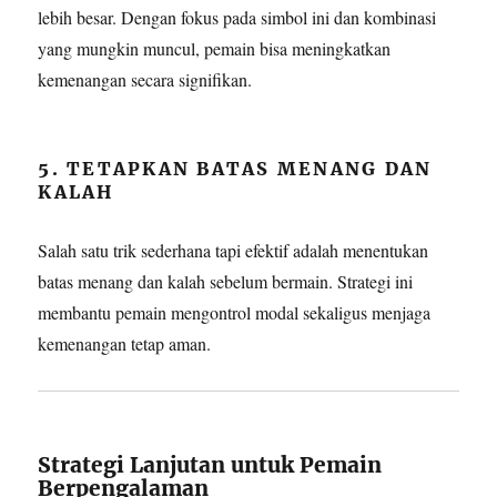
lebih besar. Dengan fokus pada simbol ini dan kombinasi
yang mungkin muncul, pemain bisa meningkatkan
kemenangan secara signifikan.
5. TETAPKAN BATAS MENANG DAN
KALAH
Salah satu trik sederhana tapi efektif adalah menentukan
batas menang dan kalah sebelum bermain. Strategi ini
membantu pemain mengontrol modal sekaligus menjaga
kemenangan tetap aman.
Strategi Lanjutan untuk Pemain
Berpengalaman