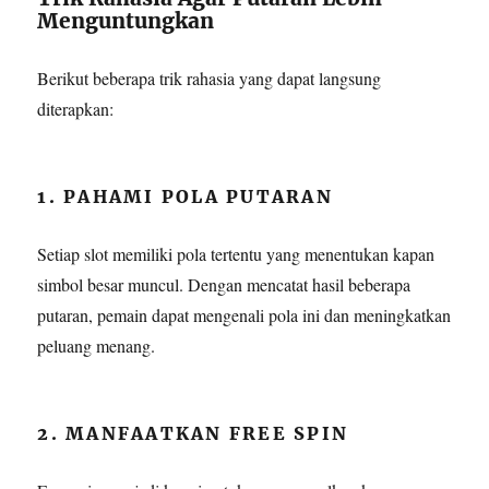
Menguntungkan
Berikut beberapa trik rahasia yang dapat langsung
diterapkan:
1. PAHAMI POLA PUTARAN
Setiap slot memiliki pola tertentu yang menentukan kapan
simbol besar muncul. Dengan mencatat hasil beberapa
putaran, pemain dapat mengenali pola ini dan meningkatkan
peluang menang.
2. MANFAATKAN FREE SPIN