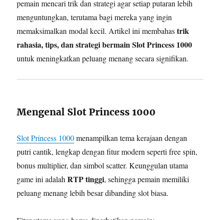
pemain mencari trik dan strategi agar setiap putaran lebih
menguntungkan, terutama bagi mereka yang ingin
trik
memaksimalkan modal kecil. Artikel ini membahas
rahasia, tips, dan strategi bermain Slot Princess 1000
untuk meningkatkan peluang menang secara signifikan.
Mengenal Slot Princess 1000
Slot Princess 1000
menampilkan tema kerajaan dengan
putri cantik, lengkap dengan fitur modern seperti free spin,
bonus multiplier, dan simbol scatter. Keunggulan utama
RTP tinggi
game ini adalah
, sehingga pemain memiliki
peluang menang lebih besar dibanding slot biasa.