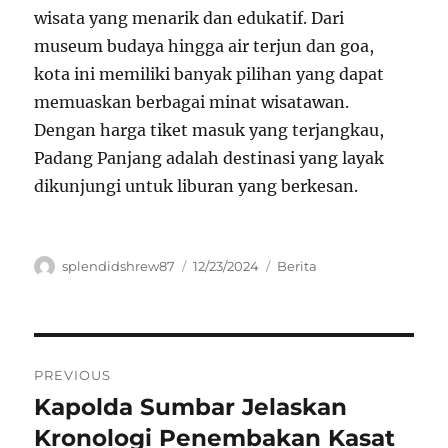
wisata yang menarik dan edukatif. Dari
museum budaya hingga air terjun dan goa,
kota ini memiliki banyak pilihan yang dapat
memuaskan berbagai minat wisatawan.
Dengan harga tiket masuk yang terjangkau,
Padang Panjang adalah destinasi yang layak
dikunjungi untuk liburan yang berkesan.
Author
Posted
Categories
splendidshrew87
12/23/2024
Berita
on
Navigasi
PREVIOUS
pos
Kapolda Sumbar Jelaskan
Previous
post:
Kronologi Penembakan Kasat