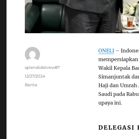
ONELI
– Indones
mempersiapkan p
Author
splendidshrew87
Wakil Kepala Ba
Posted
12/27/2024
Simanjuntak dan
on
Categories
Berita
Haji dan Umrah 
Saudi pada Rab
upaya ini.
DELEGASI 