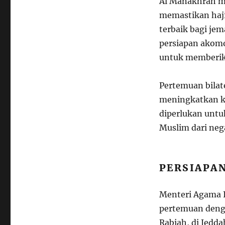
Al Manakhrah m
memastikan haj
terbaik bagi je
persiapan akomo
untuk memberika
Pertemuan bilat
meningkatkan ko
diperlukan unt
Muslim dari neg
PERSIAPAN
Menteri Agama I
pertemuan denga
Rabiah, di Jedd