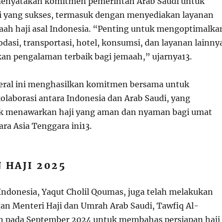
enyatakan komitmen pemerintah Arab Saudi untuk
i yang sukses, termasuk dengan menyediakan layanan
maah haji asal Indonesia. “Penting untuk mengoptimalka
dasi, transportasi, hotel, konsumsi, dan layanan lainny
n pengalaman terbaik bagi jemaah,” ujarnya
1
3
.
eral ini menghasilkan komitmen bersama untuk
laborasi antara Indonesia dan Arab Saudi, yang
uk menawarkan haji yang aman dan nyaman bagi umat
ara Asia Tenggara ini
1
3
.
 HAJI 2025
ndonesia, Yaqut Cholil Qoumas, juga telah melakukan
n Menteri Haji dan Umrah Arab Saudi, Tawfiq Al-
ah pada September 2024 untuk membahas persiapan haji