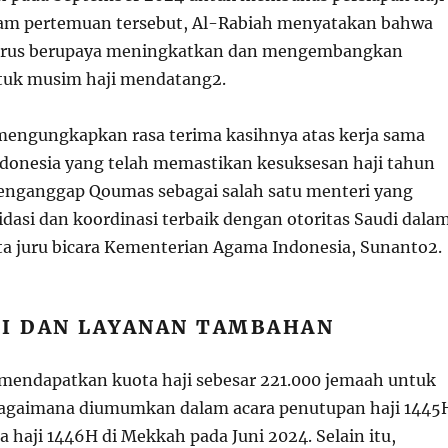
lam pertemuan tersebut, Al-Rabiah menyatakan bahwa
 terus berupaya meningkatkan dan mengembangkan
untuk musim haji mendatang
2
.
mengungkapkan rasa terima kasihnya atas kerja sama
donesia yang telah memastikan kesuksesan haji tahun
enganggap Qoumas sebagai salah satu menteri yang
idasi dan koordinasi terbaik dengan otoritas Saudi dala
ata juru bicara Kementerian Agama Indonesia, Sunanto
2
.
JI DAN LAYANAN TAMBAHAN
 mendapatkan kuota haji sebesar 221.000 jemaah untuk
bagaimana diumumkan dalam acara penutupan haji 1445
a haji 1446H di Mekkah pada Juni 2024. Selain itu,