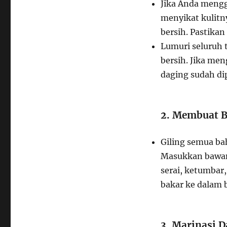
Jika Anda men
menyikat kulitn
bersih. Pastikan
Lumuri seluruh t
bersih. Jika me
daging sudah di
2. Membuat 
Giling semua b
Masukkan bawang
serai, ketumbar,
bakar ke dalam 
3. Marinasi D