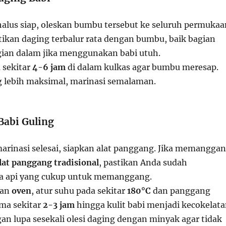
alus siap, oleskan bumbu tersebut ke seluruh permukaa
stikan daging terbalur rata dengan bumbu, baik bagian
ian dalam jika menggunakan babi utuh.
 sekitar
4-6 jam
di dalam kulkas agar bumbu meresap.
g lebih maksimal, marinasi semalaman.
Babi Guling
marinasi selesai, siapkan alat panggang. Jika memangga
lat panggang tradisional
, pastikan Anda sudah
a api yang cukup untuk memanggang.
kan
oven
, atur suhu pada sekitar
180°C
dan panggang
ama sekitar
2-3 jam
hingga kulit babi menjadi kecokelat
an lupa sesekali olesi daging dengan minyak agar tidak