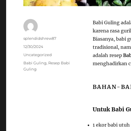
Babi Guling ada
karena rasa gur
Author
splendidshrew87
Biasanya, babi g
Posted
12/30/2024
tradisional, na
on
Categories
Uncategorized
adalah resep
Bab
Tags
Babi Guling
,
Resep Babi
menghadirkan ci
Guling
BAHAN-BA
Untuk Babi G
1 ekor babi utuh