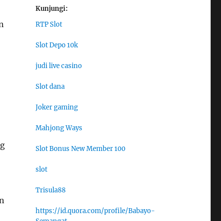
Kunjungi:
n
RTP Slot
Slot Depo 10k
judi live casino
Slot dana
Joker gaming
Mahjong Ways
ng
Slot Bonus New Member 100
slot
Trisula88
an
https://id.quora.com/profile/Babayo-