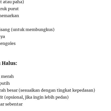
t atau paha)
eruk purut
 memarkan
pisang (untuk membungkus)
nya
engoles
 Halus:
g merah
putih
rah besar (sesuaikan dengan tingkat kepedasan)
t (opsional, jika ingin lebih pedas)
kar sebentar