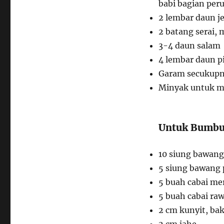
babi bagian peru
2 lembar daun j
2 batang serai,
3-4 daun salam
4 lembar daun 
Garam secukup
Minyak untuk m
Untuk Bumbu
10 siung bawan
5 siung bawang 
5 buah cabai me
5 buah cabai rawi
2 cm kunyit, ba
2 cm jahe