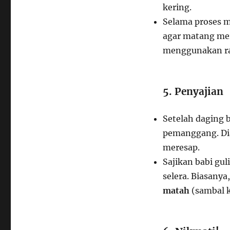
kering.
Selama proses m
agar matang me
menggunakan ra
5. Penyajian
Setelah daging 
pemanggang. Di
meresap.
Sajikan babi gu
selera. Biasanya
matah
(sambal k