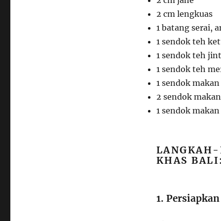
2 cm lengkuas
1 batang serai, 
1 sendok teh ke
1 sendok teh jin
1 sendok teh mer
1 sendok makan 
2 sendok makan 
1 sendok makan t
LANGKAH-
KHAS BALI
1. Persiapkan