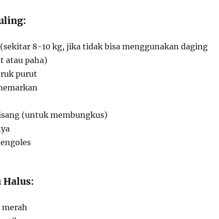
uling:
 (sekitar 8-10 kg, jika tidak bisa menggunakan daging
t atau paha)
eruk purut
 memarkan
pisang (untuk membungkus)
nya
engoles
 Halus:
g merah