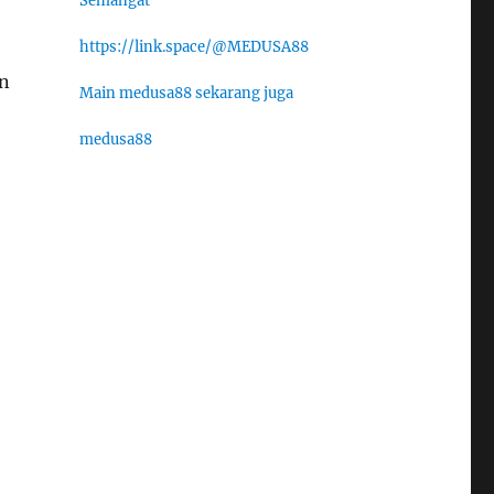
Semangat
https://link.space/@MEDUSA88
an
Main medusa88 sekarang juga
medusa88