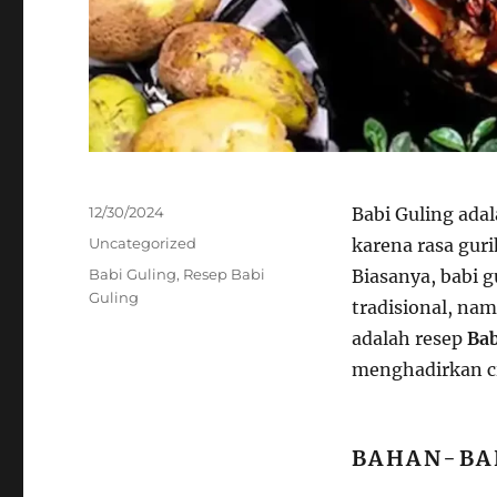
Posted
12/30/2024
Babi Guling ada
on
Categories
Uncategorized
karena rasa gur
Tags
Babi Guling
,
Resep Babi
Biasanya, babi g
Guling
tradisional, na
adalah resep
Bab
menghadirkan ci
BAHAN-BA