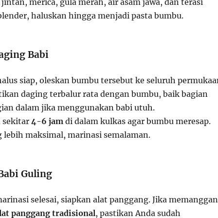
 jintan, merica, gula merah, air asam jawa, dan terasi
blender, haluskan hingga menjadi pasta bumbu.
aging Babi
alus siap, oleskan bumbu tersebut ke seluruh permukaa
stikan daging terbalur rata dengan bumbu, baik bagian
ian dalam jika menggunakan babi utuh.
 sekitar
4-6 jam
di dalam kulkas agar bumbu meresap.
g lebih maksimal, marinasi semalaman.
Babi Guling
marinasi selesai, siapkan alat panggang. Jika memangga
lat panggang tradisional
, pastikan Anda sudah