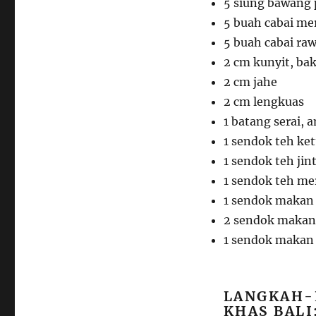
5 siung bawang 
5 buah cabai me
5 buah cabai rawi
2 cm kunyit, ba
2 cm jahe
2 cm lengkuas
1 batang serai, 
1 sendok teh ke
1 sendok teh jin
1 sendok teh mer
1 sendok makan 
2 sendok makan 
1 sendok makan t
LANGKAH-
KHAS BALI