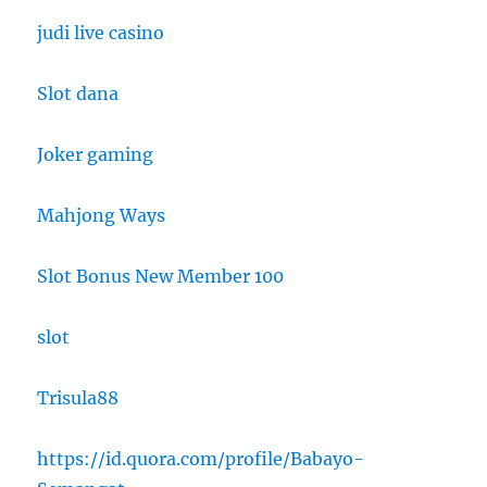
judi live casino
Slot dana
Joker gaming
Mahjong Ways
Slot Bonus New Member 100
slot
Trisula88
https://id.quora.com/profile/Babayo-