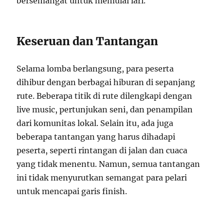
bersemangat untuk memulai lari.
Keseruan dan Tantangan
Selama lomba berlangsung, para peserta
dihibur dengan berbagai hiburan di sepanjang
rute. Beberapa titik di rute dilengkapi dengan
live music, pertunjukan seni, dan penampilan
dari komunitas lokal. Selain itu, ada juga
beberapa tantangan yang harus dihadapi
peserta, seperti rintangan di jalan dan cuaca
yang tidak menentu. Namun, semua tantangan
ini tidak menyurutkan semangat para pelari
untuk mencapai garis finish.