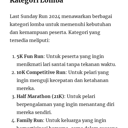
Kategori Lomba
Last Sunday Run 2024 menawarkan berbagai
kategori lomba untuk memenuhi kebutuhan
dan kemampuan peserta. Kategori yang
tersedia meliputi:
5K Fun Run
: Untuk peserta yang ingin
menikmati lari santai tanpa tekanan waktu.
10K Competitive Run
: Untuk pelari yang
ingin menguji kecepatan dan ketahanan
mereka.
Half Marathon (21K)
: Untuk pelari
berpengalaman yang ingin menantang diri
mereka sendiri.
Family Run
: Untuk keluarga yang ingin