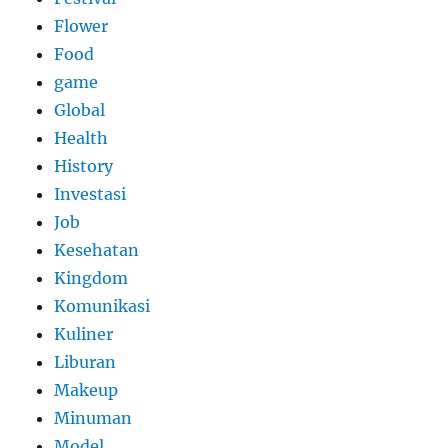
Flower
Food
game
Global
Health
History
Investasi
Job
Kesehatan
Kingdom
Komunikasi
Kuliner
Liburan
Makeup
Minuman
Model