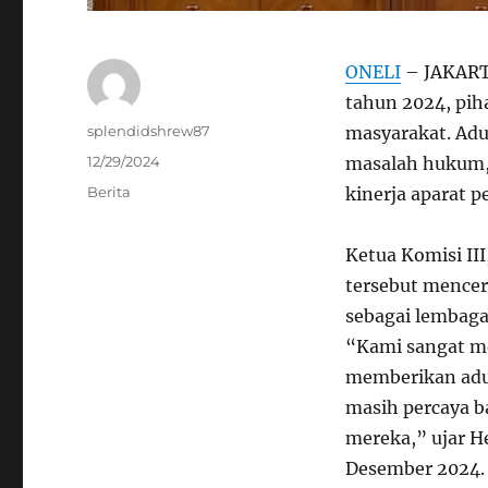
ONELI
– JAKARTA
tahun 2024, pih
Author
splendidshrew87
masyarakat. Adu
Posted
12/29/2024
masalah hukum, 
on
Categories
Berita
kinerja aparat 
Ketua Komisi I
tersebut mencer
sebagai lembag
“Kami sangat me
memberikan adu
masih percaya 
mereka,” ujar H
Desember 2024.