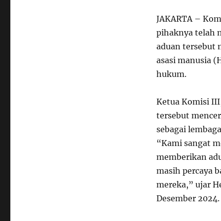
JAKARTA – Komis
pihaknya telah 
aduan tersebut 
asasi manusia (
hukum.
Ketua Komisi I
tersebut mencer
sebagai lembag
“Kami sangat me
memberikan adu
masih percaya 
mereka,” ujar H
Desember 2024.