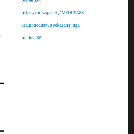
Semangat
https://link.space/@MEDUSA88
Main medusa88 sekarang juga
n
medusa88