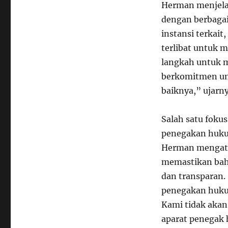
Herman menjelas
dengan berbagai
instansi terkai
terlibat untuk 
langkah untuk m
berkomitmen un
baiknya,” ujarny
Salah satu foku
penegakan hukum
Herman mengata
memastikan bah
dan transparan.
penegakan hukum
Kami tidak aka
aparat penegak 