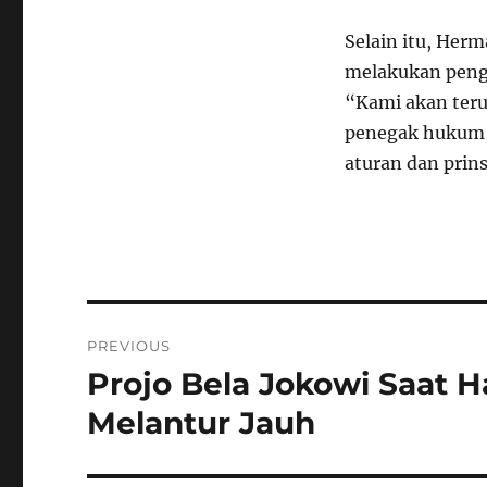
Selain itu, Her
melakukan penga
“Kami akan teru
penegak hukum 
aturan dan prins
Navigasi
PREVIOUS
pos
Projo Bela Jokowi Saat H
Previous
post:
Melantur Jauh