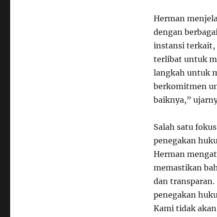
Herman menjelas
dengan berbagai
instansi terkai
terlibat untuk 
langkah untuk m
berkomitmen un
baiknya,” ujarny
Salah satu foku
penegakan hukum
Herman mengata
memastikan bah
dan transparan.
penegakan hukum
Kami tidak aka