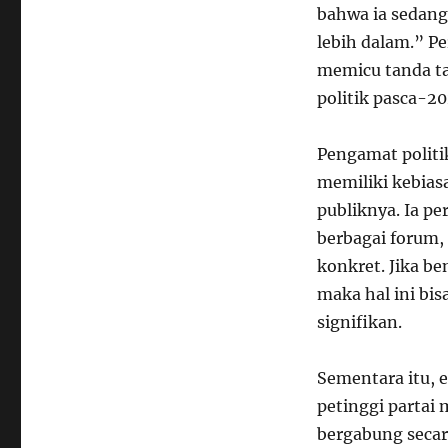
bahwa ia sedan
lebih dalam.” Pe
memicu tanda ta
politik pasca-2
Pengamat politi
memiliki kebias
publiknya. Ia p
berbagai forum,
konkret. Jika be
maka hal ini bis
signifikan.
Sementara itu, 
petinggi partai
bergabung secar