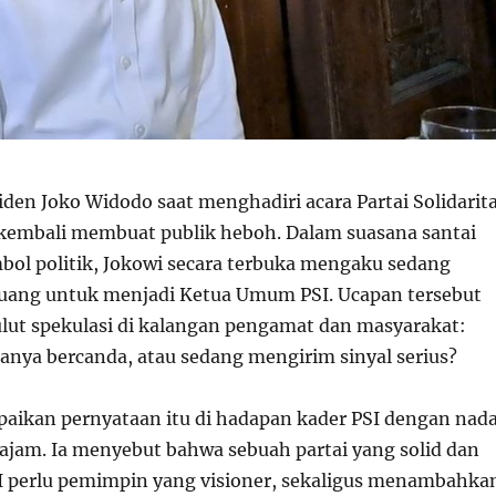
den Joko Widodo saat menghadiri acara Partai Solidarit
 kembali membuat publik heboh. Dalam suasana santai
bol politik, Jokowi secara terbuka mengaku sedang
uang untuk menjadi Ketua Umum PSI. Ucapan tersebut
ut spekulasi di kalangan pengamat dan masyarakat:
anya bercanda, atau sedang mengirim sinyal serius?
ikan pernyataan itu di hadapan kader PSI dengan nad
ajam. Ia menyebut bahwa sebuah partai yang solid dan
I perlu pemimpin yang visioner, sekaligus menambahka