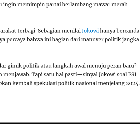
itu ingin memimpin partai berlambang mawar merah
syarakat terbagi. Sebagian menilai
Jokowi
hanya bercanda
ya percaya bahwa ini bagian dari manuver politik jangka
dar gimik politik atau langkah awal menuju peran baru?
 menjawab. Tapi satu hal pasti—sinyal Jokowi soal PSI
kan kembali spekulasi politik nasional menjelang 2024.