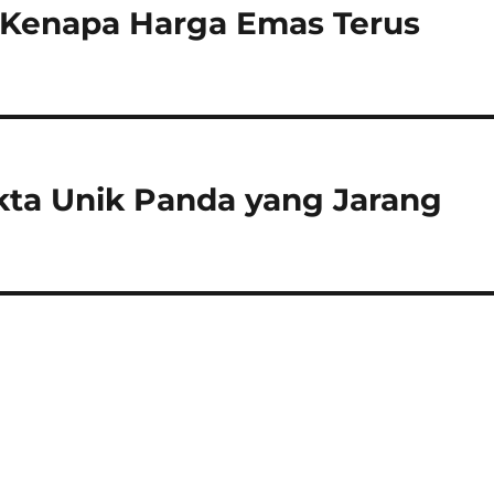
Kenapa Harga Emas Terus
kta Unik Panda yang Jarang