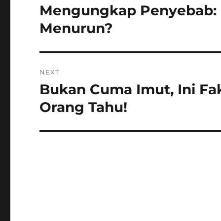
pos
Mengungkap Penyebab: 
Previous
post:
Menurun?
NEXT
Bukan Cuma Imut, Ini Fa
Next
post:
Orang Tahu!