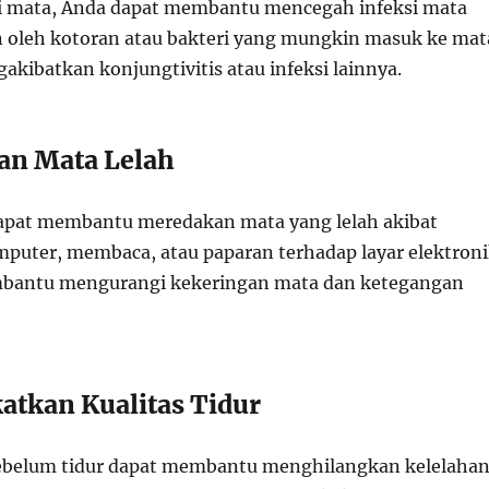
 mata, Anda dapat membantu mencegah infeksi mata
 oleh kotoran atau bakteri yang mungkin masuk ke mat
kibatkan konjungtivitis atau infeksi lainnya.
an Mata Lelah
apat membantu meredakan mata yang lelah akibat
uter, membaca, atau paparan terhadap layar elektron
embantu mengurangi kekeringan mata dan ketegangan
atkan Kualitas Tidur
ebelum tidur dapat membantu menghilangkan kelelaha