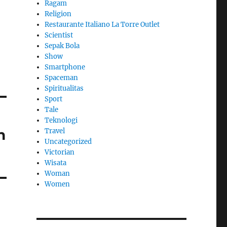
Ragam
Religion
Restaurante Italiano La Torre Outlet
Scientist
Sepak Bola
Show
Smartphone
Spaceman
Spiritualitas
Sport
Tale
Teknologi
n
Travel
Uncategorized
Victorian
Wisata
Woman
Women