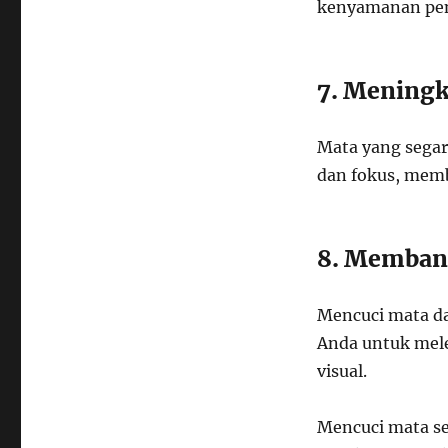
kenyamanan peng
7. Meningk
Mata yang sega
dan fokus, memb
8. Membant
Mencuci mata da
Anda untuk mel
visual.
Mencuci mata s