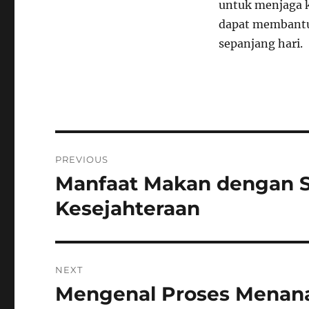
untuk menjaga k
dapat membantu
sepanjang hari.
Navigasi
PREVIOUS
pos
Manfaat Makan dengan S
Previous
post:
Kesejahteraan
NEXT
Mengenal Proses Menana
Next