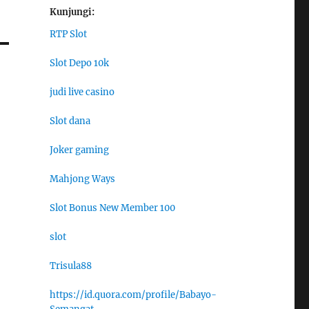
Kunjungi:
RTP Slot
Slot Depo 10k
judi live casino
Slot dana
Joker gaming
Mahjong Ways
Slot Bonus New Member 100
slot
Trisula88
https://id.quora.com/profile/Babayo-