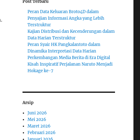
Post Terbaru
Peran Data Keluaran Broto4D dalam
Penyajian Informasi Angka yang Lebih
.
Terstruktur
Kajian Distribusi dan Kecenderungan dalam
Data Harian Terstruktur
Peran Syair HK Pangkalantoto dalam
Dinamika Interpretasi Data Harian
Perkembangan Media Berita di Era Digital
Kisah Inspiratif Perjalanan Naruto Menjadi
Hokage ke-7
Arsip
Juni 2026
Mei 2026
Maret 2026
Februari 2026
Januari 2026