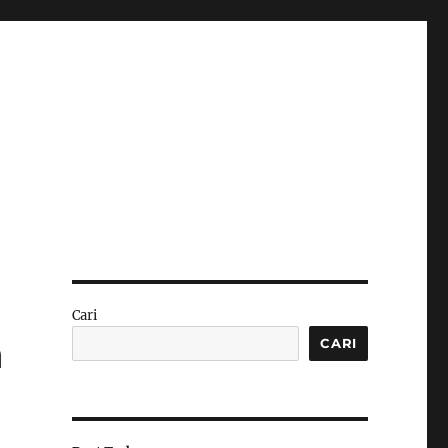
Cari
n
CARI