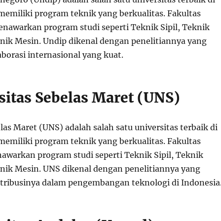
memiliki program teknik yang berkualitas. Fakultas
nawarkan program studi seperti Teknik Sipil, Teknik
knik Mesin. Undip dikenal dengan penelitiannya yang
aborasi internasional yang kuat.
rsitas Sebelas Maret (UNS)
las Maret (UNS) adalah salah satu universitas terbaik di
memiliki program teknik yang berkualitas. Fakultas
warkan program studi seperti Teknik Sipil, Teknik
knik Mesin. UNS dikenal dengan penelitiannya yang
ntribusinya dalam pengembangan teknologi di Indonesia