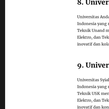
8. Unive
Universitas Anda
Indonesia yang 
Teknik Unand me
Elektro, dan Te
inovatif dan kol
9. Univer
Universitas Syia
Indonesia yang 
Teknik USK mena
Elektro, dan Te
inovatif dan ko