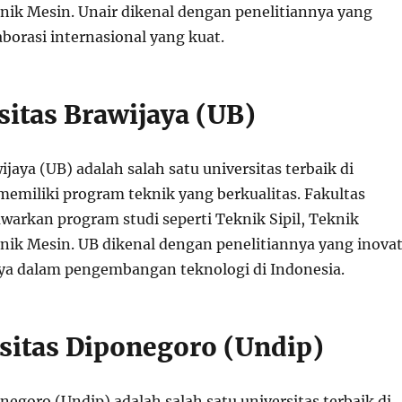
knik Mesin. Unair dikenal dengan penelitiannya yang
aborasi internasional yang kuat.
sitas Brawijaya (UB)
ijaya (UB) adalah salah satu universitas terbaik di
memiliki program teknik yang berkualitas. Fakultas
arkan program studi seperti Teknik Sipil, Teknik
knik Mesin. UB dikenal dengan penelitiannya yang inovat
ya dalam pengembangan teknologi di Indonesia.
rsitas Diponegoro (Undip)
negoro (Undip) adalah salah satu universitas terbaik di