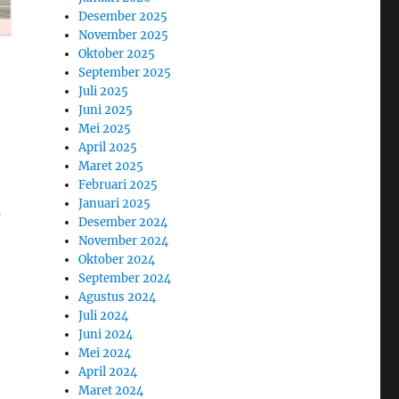
Desember 2025
November 2025
Oktober 2025
September 2025
Juli 2025
Juni 2025
Mei 2025
April 2025
Maret 2025
Februari 2025
Januari 2025
s
Desember 2024
November 2024
Oktober 2024
September 2024
Agustus 2024
Juli 2024
Juni 2024
Mei 2024
April 2024
Maret 2024