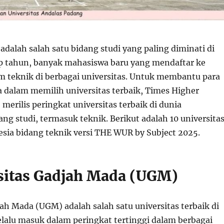
adalah salah satu bidang studi yang paling diminati di
ap tahun, banyak mahasiswa baru yang mendaftar ke
m teknik di berbagai universitas. Untuk membantu para
 dalam memilih universitas terbaik, Times Higher
merilis peringkat universitas terbaik di dunia
ng studi, termasuk teknik. Berikut adalah 10 universita
esia bidang teknik versi THE WUR by Subject 2025.
rsitas Gadjah Mada (UGM)
ah Mada (UGM) adalah salah satu universitas terbaik di
elalu masuk dalam peringkat tertinggi dalam berbagai