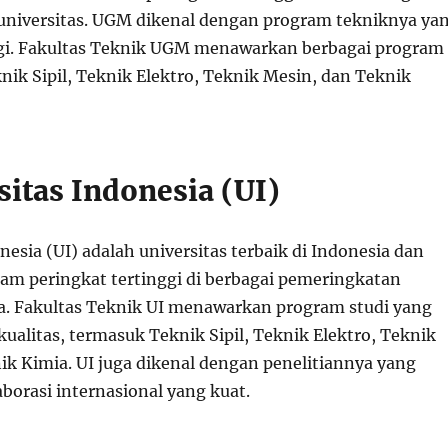
niversitas. UGM dikenal dengan program tekniknya ya
ggi. Fakultas Teknik UGM menawarkan berbagai program
knik Sipil, Teknik Elektro, Teknik Mesin, dan Teknik
sitas Indonesia (UI)
nesia (UI) adalah universitas terbaik di Indonesia dan
lam peringkat tertinggi di berbagai pemeringkatan
ia. Fakultas Teknik UI menawarkan program studi yang
ualitas, termasuk Teknik Sipil, Teknik Elektro, Teknik
ik Kimia. UI juga dikenal dengan penelitiannya yang
aborasi internasional yang kuat.