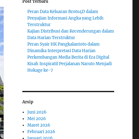
Post Terbaru
Peran Data Keluaran Broto4D dalam
Penyajian Informasi Angka yang Lebih
Terstruktur
Kajian Distribusi dan Kecenderungan dalam
Data Harian Terstruktur
Peran Syair HK Pangkalantoto dalam
Dinamika Interpretasi Data Harian
Perkembangan Media Berita di Era Digital
Kisah Inspiratif Perjalanan Naruto Menjadi
Hokage ke-7
Arsip
Juni 2026
Mei 2026
Maret 2026
Februari 2026
Januari 2026