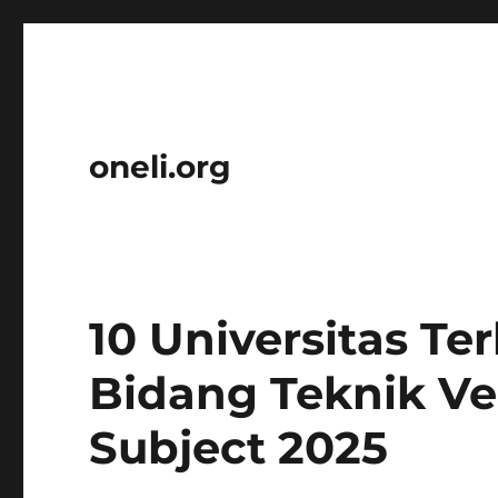
oneli.org
10 Universitas Te
Bidang Teknik V
Subject 2025