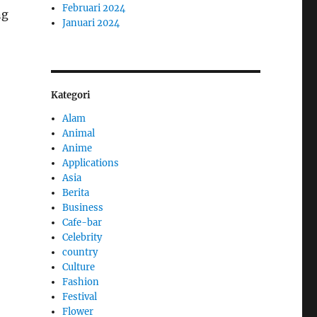
Februari 2024
ng
Januari 2024
Kategori
Alam
Animal
Anime
Applications
Asia
Berita
Business
Cafe-bar
Celebrity
country
Culture
Fashion
Festival
Flower