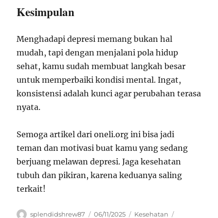
Kesimpulan
Menghadapi depresi memang bukan hal
mudah, tapi dengan menjalani pola hidup
sehat, kamu sudah membuat langkah besar
untuk memperbaiki kondisi mental. Ingat,
konsistensi adalah kunci agar perubahan terasa
nyata.
Semoga artikel dari oneli.org ini bisa jadi
teman dan motivasi buat kamu yang sedang
berjuang melawan depresi. Jaga kesehatan
tubuh dan pikiran, karena keduanya saling
terkait!
Author
Posted
Categories
Tags
splendidshrew87
06/11/2025
Kesehatan