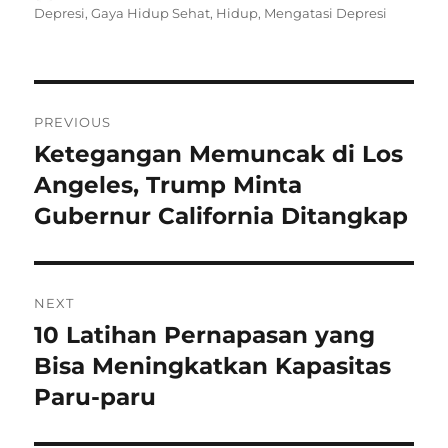
on
Depresi
,
Gaya Hidup Sehat
,
Hidup
,
Mengatasi Depresi
Navigasi
PREVIOUS
pos
Ketegangan Memuncak di Los
Previous
post:
Angeles, Trump Minta
Gubernur California Ditangkap
NEXT
10 Latihan Pernapasan yang
Next
post:
Bisa Meningkatkan Kapasitas
Paru-paru