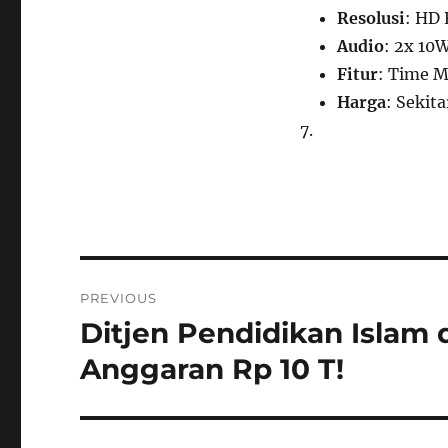
Resolusi
: HD
Audio
: 2x 10
Fitur
: Time 
Harga
: Sekit
Navigasi
PREVIOUS
pos
Ditjen Pendidikan Islam
Previous
post:
Anggaran Rp 10 T!