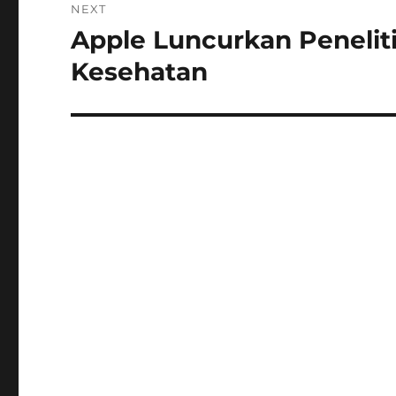
NEXT
Apple Luncurkan Peneli
Next
post:
Kesehatan