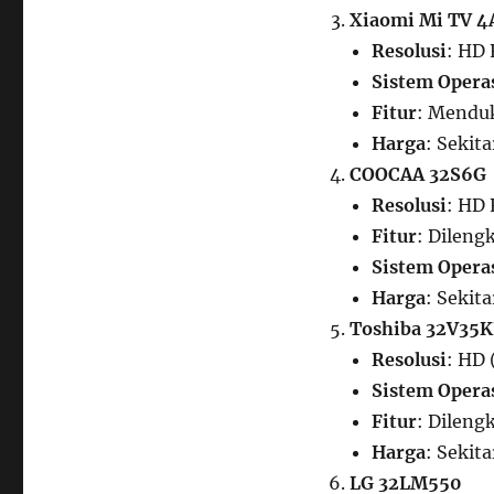
Xiaomi Mi TV 4
Resolusi
: HD 
Sistem Opera
Fitur
: Menduk
Harga
: Sekit
COOCAA 32S6G
Resolusi
: HD
Fitur
: Dileng
Sistem Opera
Harga
: Sekit
Toshiba 32V35
Resolusi
: HD 
Sistem Opera
Fitur
: Dileng
Harga
: Sekit
LG 32LM550