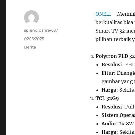
ONELI
– Memilih
berkualitas bisa
Author
splendidshrew87
Smart TV 32 inci
Posted
02/15/2025
pilihan terbaik 
on
Categories
Berita
Polytron PLD 3
Resolusi
: FHD
Fitur
: Dileng
gambar yang t
Harga
: Sekit
TCL 32G9
Resolusi
: Ful
Sistem Opera
Audio
: 2x 8W
Harga
: Sekit