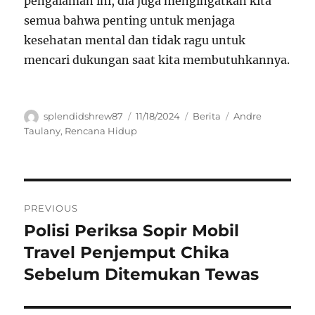
pengalaman ini, dia juga mengingatkan kita
semua bahwa penting untuk menjaga
kesehatan mental dan tidak ragu untuk
mencari dukungan saat kita membutuhkannya.
Author
Posted
Categories
Tags
splendidshrew87
11/18/2024
Berita
Andre
on
Taulany
,
Rencana Hidup
Navigasi
PREVIOUS
pos
Polisi Periksa Sopir Mobil
Previous
post:
Travel Penjemput Chika
Sebelum Ditemukan Tewas