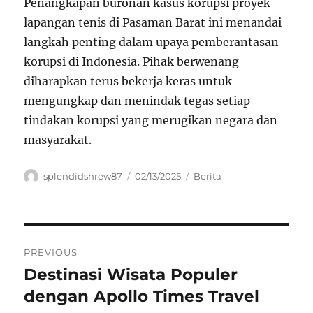
Penangkapan buronan kasus korupsi proyek
lapangan tenis di Pasaman Barat ini menandai
langkah penting dalam upaya pemberantasan
korupsi di Indonesia. Pihak berwenang
diharapkan terus bekerja keras untuk
mengungkap dan menindak tegas setiap
tindakan korupsi yang merugikan negara dan
masyarakat.
Author
Posted
Categories
splendidshrew87
02/13/2025
Berita
on
Navigasi
PREVIOUS
pos
Destinasi Wisata Populer
Previous
post:
dengan Apollo Times Travel