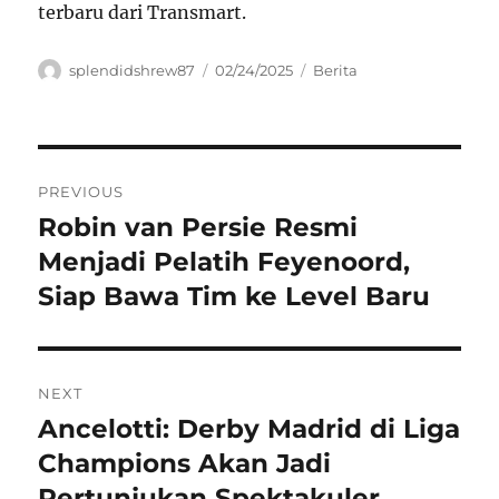
terbaru dari Transmart.
Author
Posted
Categories
splendidshrew87
02/24/2025
Berita
on
Navigasi
PREVIOUS
pos
Robin van Persie Resmi
Previous
post:
Menjadi Pelatih Feyenoord,
Siap Bawa Tim ke Level Baru
NEXT
Ancelotti: Derby Madrid di Liga
Next
post:
Champions Akan Jadi
Pertunjukan Spektakuler