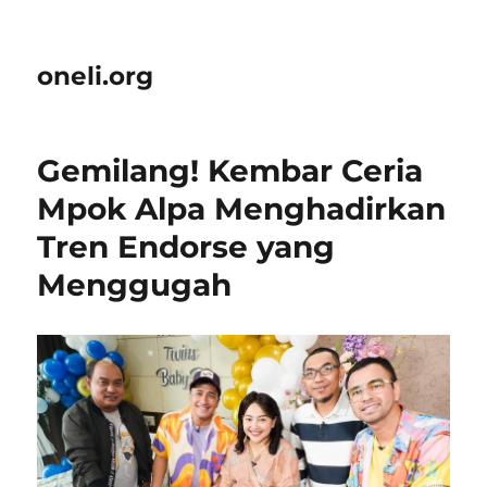
oneli.org
Gemilang! Kembar Ceria
Mpok Alpa Menghadirkan
Tren Endorse yang
Menggugah