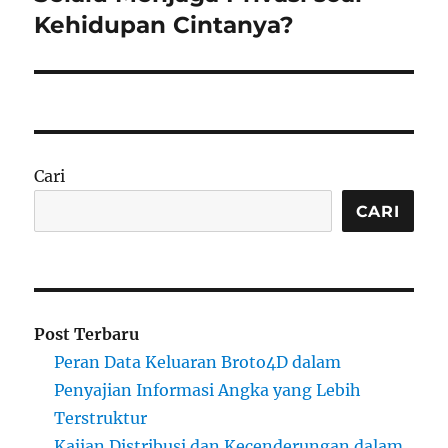
Kehidupan Cintanya?
Cari
CARI
Post Terbaru
Peran Data Keluaran Broto4D dalam
Penyajian Informasi Angka yang Lebih
Terstruktur
Kajian Distribusi dan Kecenderungan dalam