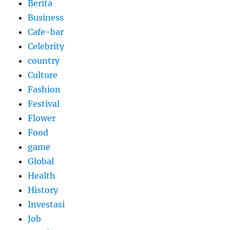
Berita
Business
Cafe-bar
Celebrity
country
Culture
Fashion
Festival
Flower
Food
game
Global
Health
History
Investasi
Job