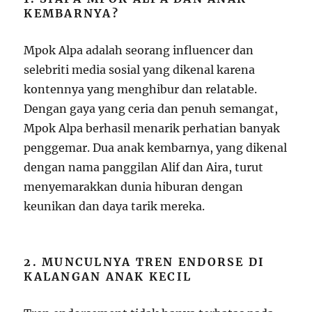
KEMBARNYA?
Mpok Alpa adalah seorang influencer dan
selebriti media sosial yang dikenal karena
kontennya yang menghibur dan relatable.
Dengan gaya yang ceria dan penuh semangat,
Mpok Alpa berhasil menarik perhatian banyak
penggemar. Dua anak kembarnya, yang dikenal
dengan nama panggilan Alif dan Aira, turut
menyemarakkan dunia hiburan dengan
keunikan dan daya tarik mereka.
2. MUNCULNYA TREN ENDORSE DI
KALANGAN ANAK KECIL