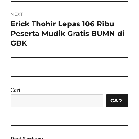
NEXT
Erick Thohir Lepas 106 Ribu
Next
post:
Peserta Mudik Gratis BUMN di
GBK
Cari
CARI
Post Terbaru