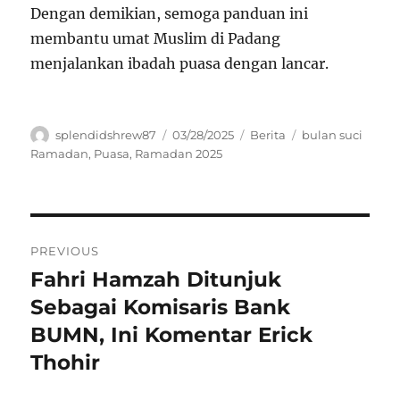
Dengan demikian, semoga panduan ini
membantu umat Muslim di Padang
menjalankan ibadah puasa dengan lancar.
Author
Posted
Categories
Tags
splendidshrew87
03/28/2025
Berita
bulan suci
on
Ramadan
,
Puasa
,
Ramadan 2025
Navigasi
PREVIOUS
pos
Fahri Hamzah Ditunjuk
Previous
post:
Sebagai Komisaris Bank
BUMN, Ini Komentar Erick
Thohir