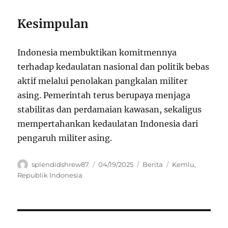
Kesimpulan
Indonesia membuktikan komitmennya
terhadap kedaulatan nasional dan politik bebas
aktif melalui penolakan pangkalan militer
asing. Pemerintah terus berupaya menjaga
stabilitas dan perdamaian kawasan, sekaligus
mempertahankan kedaulatan Indonesia dari
pengaruh militer asing.
Author
Posted
Categories
Tags
splendidshrew87
04/19/2025
Berita
Kemlu
,
on
Republik Indonesia
Navigasi