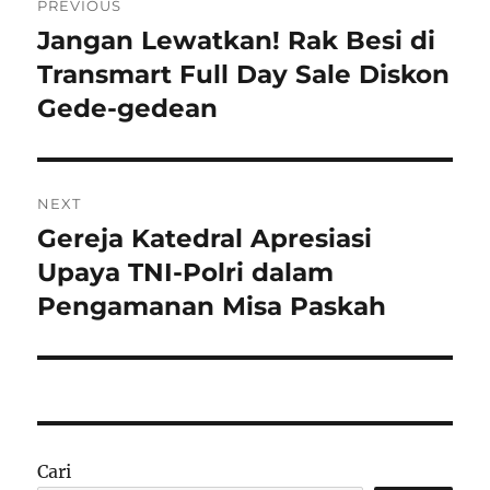
PREVIOUS
pos
Jangan Lewatkan! Rak Besi di
Previous
post:
Transmart Full Day Sale Diskon
Gede-gedean
NEXT
Gereja Katedral Apresiasi
Next
post:
Upaya TNI-Polri dalam
Pengamanan Misa Paskah
Cari