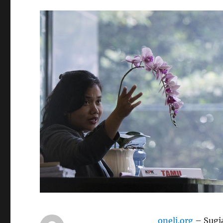
oneli.org
– Sugia