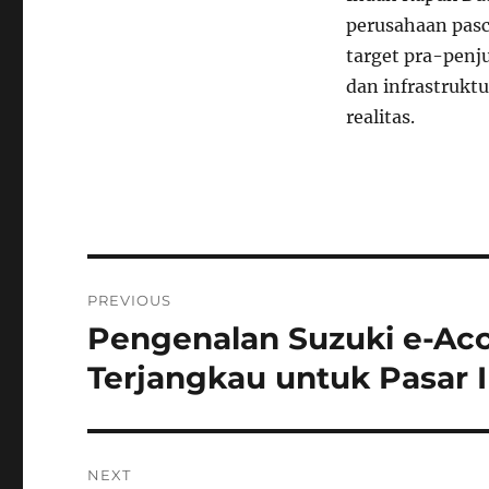
perusahaan pasc
target pra-penj
dan infrastruk
realitas.
Navigasi
PREVIOUS
pos
Pengenalan Suzuki e-Acce
Previous
post:
Terjangkau untuk Pasar I
NEXT