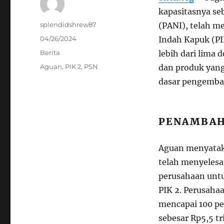
kapasitasnya se
Author
splendidshrew87
(PANI), telah m
Posted
04/26/2024
Indah Kapuk (PI
on
Categories
Berita
lebih dari lima
Tags
Aguan
,
PIK 2
,
PSN
dan produk yang
dasar pengemban
PENAMBAH
Aguan menyataka
telah menyeles
perusahaan untuk
PIK 2. Perusaha
mencapai 100 pe
sebesar Rp5,5 tr