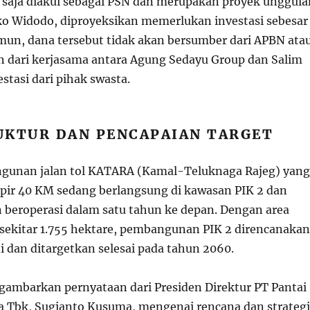
u saja diakui sebagai PSN dan merupakan proyek unggula
oko Widodo, diproyeksikan memerlukan investasi sebesar
amun, dana tersebut tidak akan bersumber dari APBN ata
 dari kerjasama antara Agung Sedayu Group dan Salim
estasi dari pihak swasta.
UKTUR DAN PENCAPAIAN TARGET
ngunan jalan tol KATARA (Kamal-Teluknaga Rajeg) yang
ir 40 KM sedang berlangsung di kawasan PIK 2 dan
 beroperasi dalam satu tahun ke depan. Dengan area
ekitar 1.755 hektare, pembangunan PIK 2 direncanakan
i dan ditargetkan selesai pada tahun 2060.
ggambarkan pernyataan dari Presiden Direktur PT Pantai
 Tbk, Sugianto Kusuma, mengenai rencana dan strategi