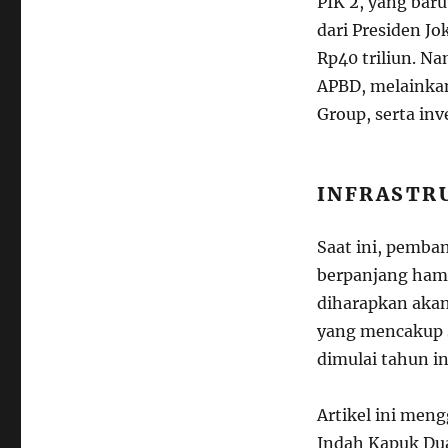
PIK 2, yang bar
dari Presiden J
Rp40 triliun. N
APBD, melainkan
Group, serta inv
INFRASTR
Saat ini, pemba
berpanjang hamp
diharapkan akan
yang mencakup s
dimulai tahun in
Artikel ini men
Indah Kapuk Dua