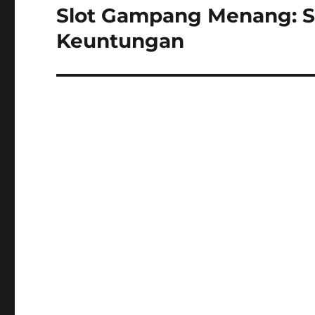
Slot Gampang Menang: S
Next
post:
Keuntungan