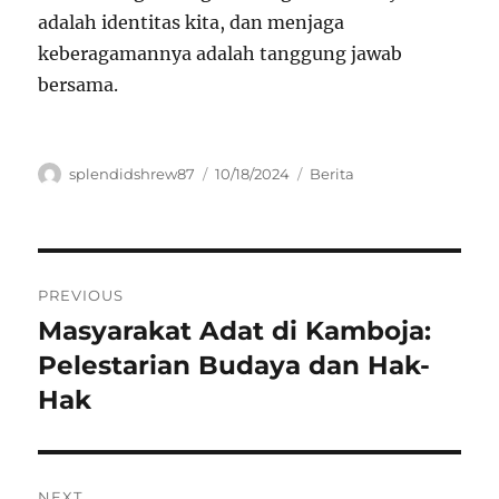
adalah identitas kita, dan menjaga
keberagamannya adalah tanggung jawab
bersama.
Author
Posted
Categories
splendidshrew87
10/18/2024
Berita
on
Navigasi
PREVIOUS
pos
Masyarakat Adat di Kamboja:
Previous
post:
Pelestarian Budaya dan Hak-
Hak
NEXT