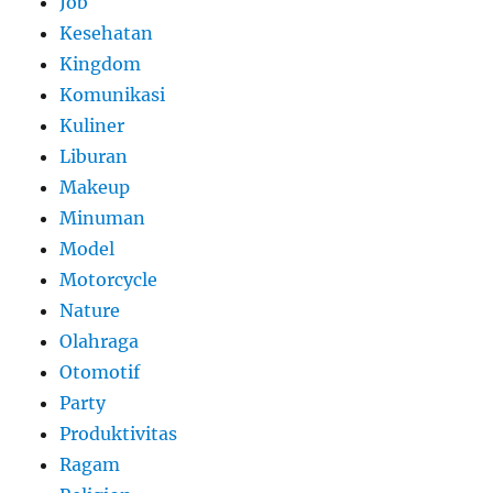
Job
Kesehatan
Kingdom
Komunikasi
Kuliner
Liburan
Makeup
Minuman
Model
Motorcycle
Nature
Olahraga
Otomotif
Party
Produktivitas
Ragam