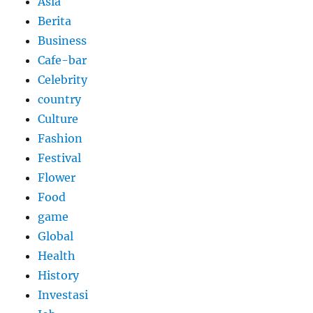
Asia
Berita
Business
Cafe-bar
Celebrity
country
Culture
Fashion
Festival
Flower
Food
game
Global
Health
History
Investasi