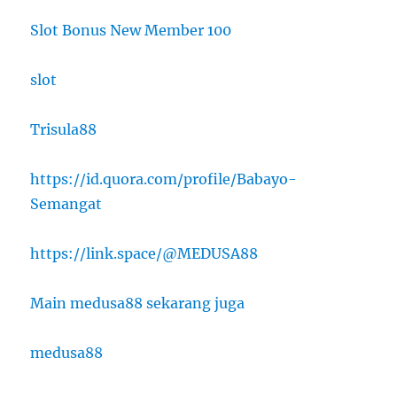
Slot Bonus New Member 100
slot
Trisula88
https://id.quora.com/profile/Babayo-
Semangat
https://link.space/@MEDUSA88
Main medusa88 sekarang juga
medusa88