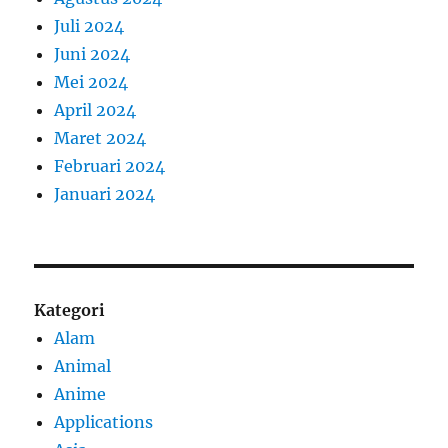
Juli 2024
Juni 2024
Mei 2024
April 2024
Maret 2024
Februari 2024
Januari 2024
Kategori
Alam
Animal
Anime
Applications