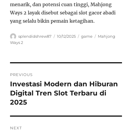
menarik, dan potensi cuan tinggi, Mahjong
Ways 2 layak disebut sebagai slot gacor abadi
yang selalu bikin pemain ketagihan.
Author
Posted
Categories
Tags
splendidshrew87
10/12/2025
game
Mahjong
on
Ways 2
Navigasi
PREVIOUS
pos
Investasi Modern dan Hiburan
Previous
post:
Digital Tren Slot Terbaru di
2025
NEXT