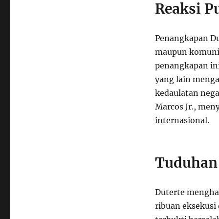
Reaksi P
Penangkapan Dut
maupun komunita
penangkapan ini
yang lain menga
kedaulatan nega
Marcos Jr., me
internasional.
Tuduhan
Duterte mengha
ribuan eksekusi