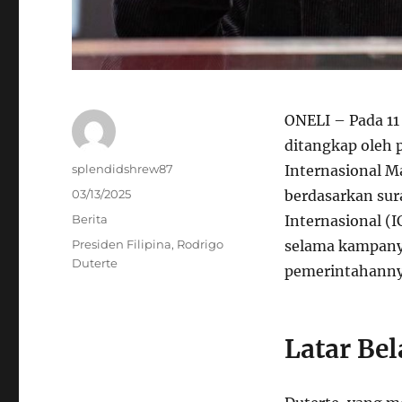
ONELI – Pada 11
ditangkap oleh p
Author
splendidshrew87
Internasional M
Posted
03/13/2025
berdasarkan sur
on
Categories
Berita
Internasional (
Tags
Presiden Filipina
,
Rodrigo
selama kampanye
Duterte
pemerintahanny
Latar Be