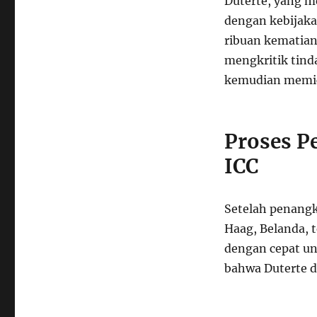
Duterte, yang m
dengan kebijak
ribuan kematian
mengkritik tind
kemudian memicu
Proses P
ICC
Setelah penangk
Haag, Belanda, t
dengan cepat u
bahwa Duterte da