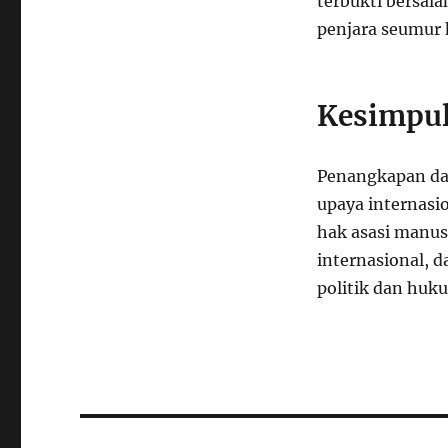
terbukti bersal
penjara seumur 
Kesimpu
Penangkapan da
upaya internasi
hak asasi manusi
internasional, 
politik dan huk
Navigasi