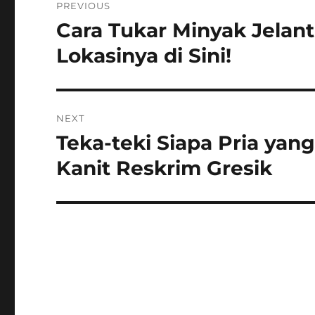
PREVIOUS
pos
Cara Tukar Minyak Jelant
Previous
post:
Lokasinya di Sini!
NEXT
Teka-teki Siapa Pria yang
Next
post:
Kanit Reskrim Gresik