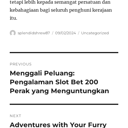
tetapi lebih kepada semangat persatuan dan
kebahagiaan bagi seluruh penghuni kerajaan
itu.
Author
Posted
Categories
splendidshrew87
09/02/2024
Uncategorized
on
Navigasi
PREVIOUS
pos
Menggali Peluang:
Previous
post:
Pengalaman Slot Bet 200
Perak yang Menguntungkan
NEXT
Adventures with Your Furry
Next