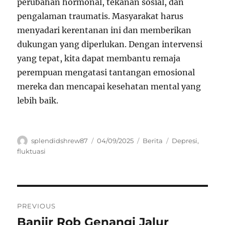
perubahan hormonal, tekanan sosial, dan
pengalaman traumatis. Masyarakat harus
menyadari kerentanan ini dan memberikan
dukungan yang diperlukan. Dengan intervensi
yang tepat, kita dapat membantu remaja
perempuan mengatasi tantangan emosional
mereka dan mencapai kesehatan mental yang
lebih baik.
Author
Posted
Categories
Tags
splendidshrew87
04/09/2025
Berita
Depresi
,
on
fluktuasi
Navigasi
PREVIOUS
pos
Banjir Rob Genangi Jalur
Previous