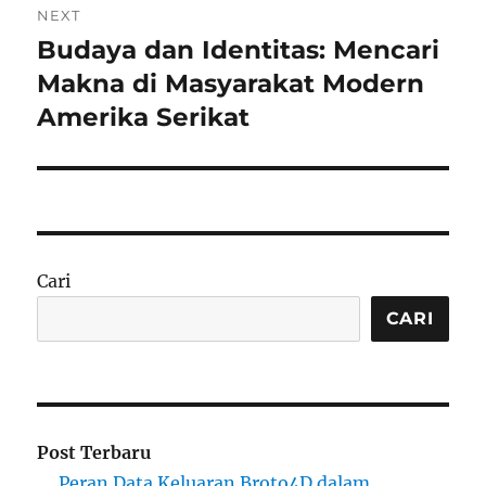
NEXT
Budaya dan Identitas: Mencari
Next
post:
Makna di Masyarakat Modern
Amerika Serikat
Cari
CARI
Post Terbaru
Peran Data Keluaran Broto4D dalam