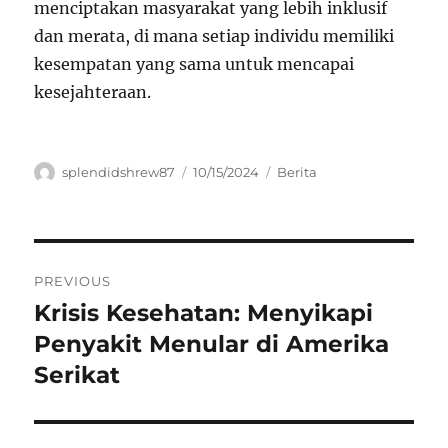
menciptakan masyarakat yang lebih inklusif
dan merata, di mana setiap individu memiliki
kesempatan yang sama untuk mencapai
kesejahteraan.
Author
Posted
Categories
splendidshrew87
10/15/2024
Berita
on
Navigasi
PREVIOUS
pos
Krisis Kesehatan: Menyikapi
Previous
post:
Penyakit Menular di Amerika
Serikat