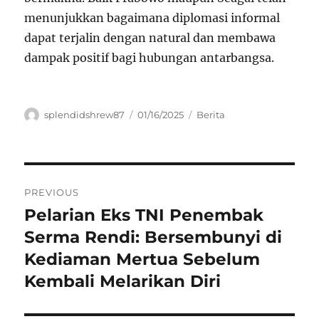
menunjukkan bagaimana diplomasi informal
dapat terjalin dengan natural dan membawa
dampak positif bagi hubungan antarbangsa.
Author
Posted
Categories
splendidshrew87
01/16/2025
Berita
on
Navigasi
PREVIOUS
pos
Pelarian Eks TNI Penembak
Previous
post:
Serma Rendi: Bersembunyi di
Kediaman Mertua Sebelum
Kembali Melarikan Diri