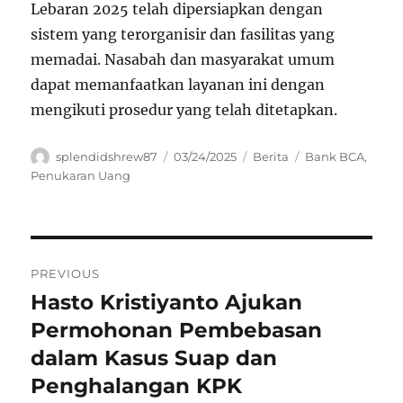
Lebaran 2025 telah dipersiapkan dengan
sistem yang terorganisir dan fasilitas yang
memadai. Nasabah dan masyarakat umum
dapat memanfaatkan layanan ini dengan
mengikuti prosedur yang telah ditetapkan.
Author
Posted
Categories
Tags
splendidshrew87
03/24/2025
Berita
Bank BCA
,
on
Penukaran Uang
Navigasi
PREVIOUS
pos
Hasto Kristiyanto Ajukan
Previous
post:
Permohonan Pembebasan
dalam Kasus Suap dan
Penghalangan KPK