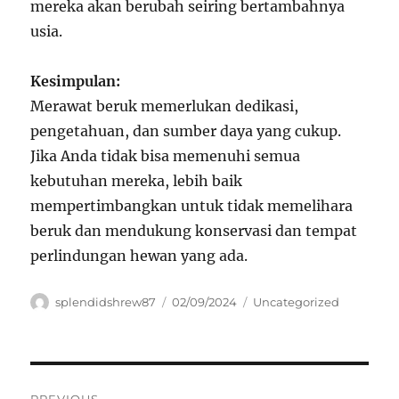
mereka akan berubah seiring bertambahnya
usia.
Kesimpulan:
Merawat beruk memerlukan dedikasi,
pengetahuan, dan sumber daya yang cukup.
Jika Anda tidak bisa memenuhi semua
kebutuhan mereka, lebih baik
mempertimbangkan untuk tidak memelihara
beruk dan mendukung konservasi dan tempat
perlindungan hewan yang ada.
Author
Posted
Categories
splendidshrew87
02/09/2024
Uncategorized
on
Navigasi