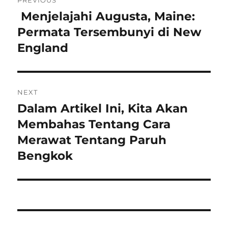
PREVIOUS
pos
Menjelajahi Augusta, Maine:
Previous
post:
Permata Tersembunyi di New
England
NEXT
Dalam Artikel Ini, Kita Akan
Next
post:
Membahas Tentang Cara
Merawat Tentang Paruh
Bengkok