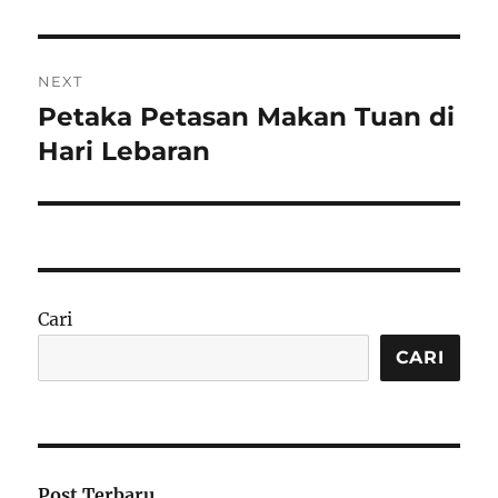
NEXT
Petaka Petasan Makan Tuan di
Next
post:
Hari Lebaran
Cari
CARI
Post Terbaru