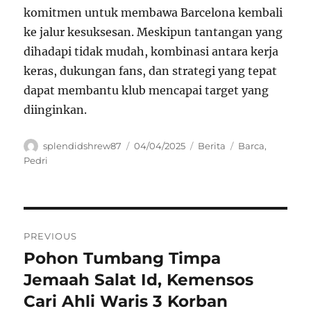
komitmen untuk membawa Barcelona kembali
ke jalur kesuksesan. Meskipun tantangan yang
dihadapi tidak mudah, kombinasi antara kerja
keras, dukungan fans, dan strategi yang tepat
dapat membantu klub mencapai target yang
diinginkan.
Author
Posted
Categories
Tags
splendidshrew87
04/04/2025
Berita
Barca
,
on
Pedri
Navigasi
PREVIOUS
pos
Pohon Tumbang Timpa
Previous
post:
Jemaah Salat Id, Kemensos
Cari Ahli Waris 3 Korban