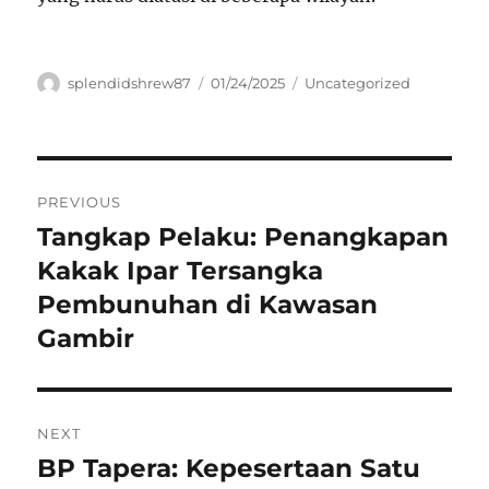
Author
Posted
Categories
splendidshrew87
01/24/2025
Uncategorized
on
Navigasi
PREVIOUS
pos
Tangkap Pelaku: Penangkapan
Previous
post:
Kakak Ipar Tersangka
Pembunuhan di Kawasan
Gambir
NEXT
BP Tapera: Kepesertaan Satu
Next